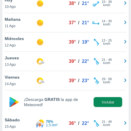
23
-
39
38°
/
21°
km/h
10 Ago
do en
 mismo.
sultar más
Mañana
14
-
30
37°
/
21°
 en nuestra
km/h
11 Ago
 Cookies
y
ualquier
Miércoles
13
-
25
39°
/
19°
km/h
12 Ago
ento
 botón
ación de
Jueves
21
-
49
39°
/
22°
kies
km/h
13 Ago
 disponible
e nuestra
Viernes
29
-
58
.
39°
/
23°
km/h
14 Ago
IVAMENTE,
¡Descarga
GRATIS
la app de
Instalar
Meteored!
as
 a cookies
Sábado
 no aceptar
70%
21
-
49
36°
/
22°
1.5 l/m²
km/h
15 Ago
ón de