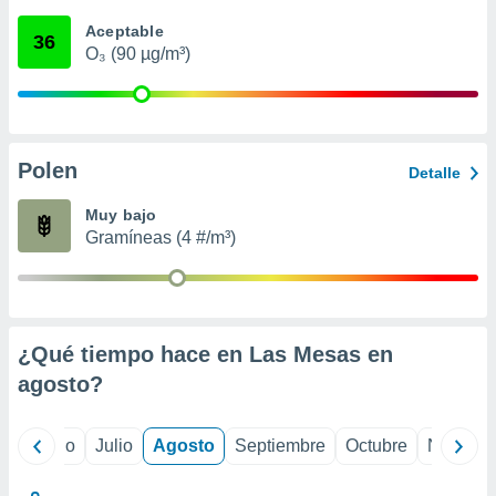
 seleccionar
o.
Aceptable
36
O₃ (90 µg/m³)
calización
precisa e
ión mediante
, publicidad
Polen
Detalle
dos,
 publicidad
Muy bajo
,
Gramíneas (4 #/m³)
ón de
 desarrollo
s.
tros 1199
ios
¿Qué tiempo hace en Las Mesas en
agosto
?
yo
Junio
Julio
Agosto
Septiembre
Octubre
Noviemb