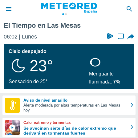
El Tiempo en Las Mesas
privacidad
06:02
Lunes
...
o de
tiempo.com)
borado por
Cielo despejado
es para
23°
ue la
 que se
e calidad.
Menguante
eder a este
Sensación de 25°
Iluminada:
7%
ediante las
opciones:
Aviso de nivel amarillo
ookies y
Alerta moderada por altas temperaturas en Las Mesas
e forma
hoy
d digital
Calor extremo y tormentas
ada, basada
Se avecinan siete días de calor extremo que
derivará en tormentas fuertes
mación