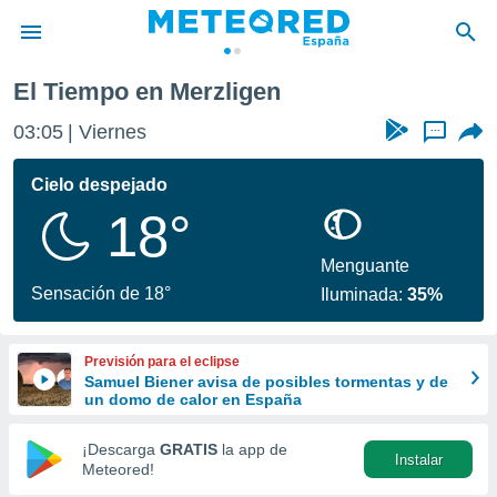
El Tiempo en Merzligen
privacidad
03:05
Viernes
...
o de
tiempo.com)
borado por
Cielo despejado
es para
18°
ue la
 que se
e calidad.
Menguante
eder a este
Sensación de 18°
Iluminada:
35%
ediante las
opciones:
Previsión para el eclipse
ookies y
Samuel Biener avisa de posibles tormentas y de
e forma
un domo de calor en España
d digital
¡Descarga
GRATIS
la app de
Instalar
ada, basada
Meteored!
mación