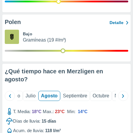
 seleccionar
o.
calización
precisa e
Polen
Detalle
ión mediante
Bajo
, publicidad
Gramíneas (19 #/m³)
dos,
 publicidad
,
ón de
¿Qué tiempo hace en Merzligen en
 desarrollo
s.
agosto
?
tros 1199
ios
yo
Junio
Julio
Agosto
Septiembre
Octubre
Noviemb
T. Media:
18°C
Max.:
23°C
Min:
14°C
Días de lluvia:
15
días
Acum. de lluvia:
118 l/m²