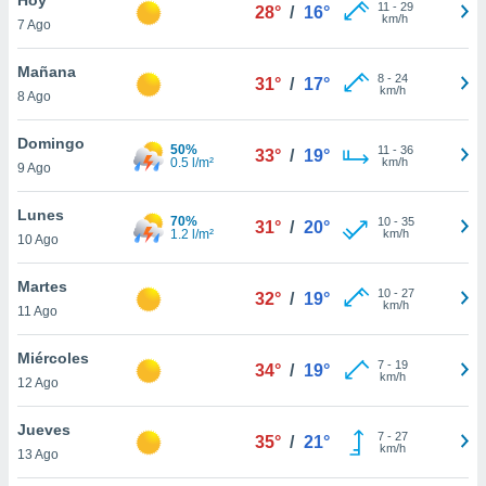
11
-
29
28°
/
16°
km/h
7 Ago
do en
 mismo.
sultar más
Mañana
8
-
24
31°
/
17°
 en nuestra
km/h
8 Ago
 Cookies
y
ualquier
Domingo
50%
11
-
36
33°
/
19°
0.5 l/m²
km/h
9 Ago
ento
 botón
ación de
Lunes
70%
10
-
35
31°
/
20°
kies
1.2 l/m²
km/h
10 Ago
 disponible
e nuestra
Martes
10
-
27
.
32°
/
19°
km/h
11 Ago
IVAMENTE,
Miércoles
7
-
19
34°
/
19°
km/h
12 Ago
as
 a cookies
Jueves
7
-
27
35°
/
21°
km/h
 no aceptar
13 Ago
ón de