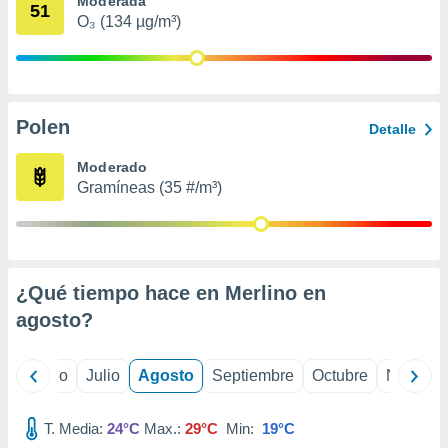
Moderada
 seleccionar
51
o.
O₃ (134 µg/m³)
calización
precisa e
ión mediante
Polen
, publicidad
Detalle
dos,
Moderado
 publicidad
Gramíneas (35 #/m³)
,
ón de
 desarrollo
s.
¿Qué tiempo hace en Merlino en
tros 1199
ios
agosto
?
yo
Junio
Julio
Agosto
Septiembre
Octubre
Noviemb
T. Media:
24°C
Max.:
29°C
Min:
19°C