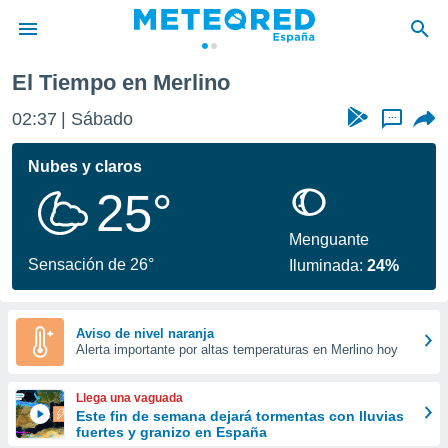
El Tiempo en Merlino
privacidad
02:37
Sábado
...
o de
tiempo.com)
borado por
Nubes y claros
es para
25°
ue la
 que se
e calidad.
Menguante
eder a este
Sensación de 26°
Iluminada:
24%
ediante las
opciones:
ookies y
Aviso de nivel naranja
Alerta importante por altas temperaturas en Merlino hoy
e forma
d digital
Llega una vaguada
ada, basada
Este fin de semana dejará tormentas con lluvias
fuertes y granizo en España
mación