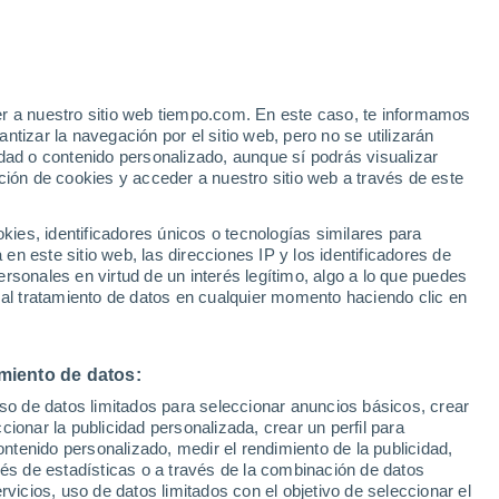
 Alto!
er a nuestro sitio web tiempo.com. En este caso, te informamos
tizar la navegación por el sitio web, pero no se utilizarán
dad o contenido personalizado, aunque sí podrás visualizar
ción de cookies y acceder a nuestro sitio web a través de este
es, identificadores únicos o tecnologías similares para
n este sitio web, las direcciones IP y los identificadores de
rsonales en virtud de un interés legítimo, algo a lo que puedes
 lluvia
Radar de lluvia
Satélites
Modelos
 al tratamiento de datos en cualquier momento haciendo clic en
miento de datos:
Lunes
Martes
Miércoles
Jueves
uso de datos limitados para seleccionar anuncios básicos, crear
10 Ago
11 Ago
12 Ago
13 Ago
ccionar la publicidad personalizada, crear un perfil para
ontenido personalizado, medir el rendimiento de la publicidad,
vés de estadísticas o a través de la combinación de datos
rvicios, uso de datos limitados con el objetivo de seleccionar el
90%
90%
90%
80%