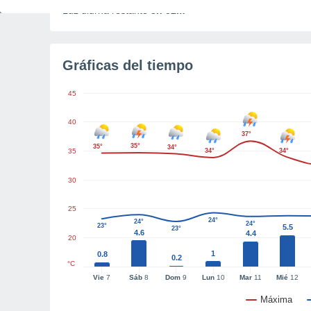
Luz diurna restante
8h 52m
Gráficas del tiempo
45
40
37°
35°
35°
34°
35
34°
34°
30
25
24°
24°
24°
23°
5.5
23°
4.6
4.4
20
1
0.8
0.2
°C
Vie
7
Sáb
8
Dom
9
Lun
10
Mar
11
Mié
12
Máxima