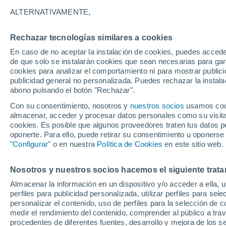
31°
ALTERNATIVAMENTE,
Rechazar tecnologías similares a cookies
UV
8 ¡Muy
En caso de no aceptar la instalación de cookies, puedes acced
Sensación de 35°
FPS
25-50
de que solo se instalarán cookies que sean necesarias para garan
cookies para analizar el comportamiento ni para mostrar publici
publicidad general no personalizada. Puedes rechazar la instala
abono pulsando el botón "Rechazar".
Tormentas fuertes
Esta tarde las tormentas dejarán fenómenos
Con su consentimiento, nosotros y
nuestros socios
usamos cooki
adversos en 6 comunidades
almacenar, acceder y procesar datos personales como su visita e
cookies. Es posible que algunos proveedores traten tus datos pe
El Tiempo 1 - 7 días
Por horas
Actualidad
Mapa de
oponerte. Para ello, puede retirar su consentimiento u oponerse
"Configurar"
o en nuestra
Política de Cookies
en este sitio web.
Nosotros y nuestros socios hacemos el siguiente trata
Mañana
Domingo
Hoy
Almacenar la información en un dispositivo y/o acceder a ella, 
8 Ago
9 Ago
7 Ago
perfiles para publicidad personalizada, utilizar perfiles para sele
personalizar el contenido, uso de perfiles para la selección de c
medir el rendimiento del contenido, comprender al público a tra
procedentes de diferentes fuentes, desarrollo y mejora de los se
90%
50%
80%