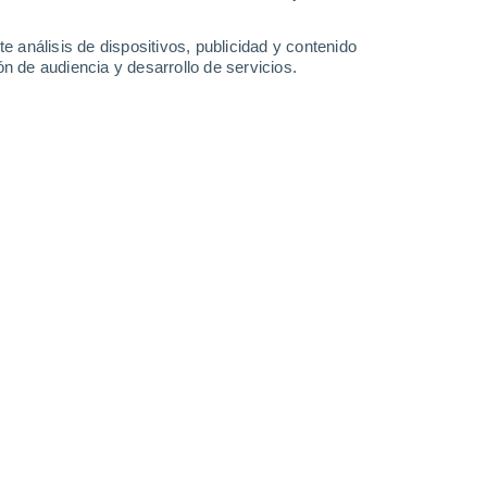
1 l/m²
4.4 l/m²
5.5 l/m²
4 l/m²
34°
/
24°
37°
/
24°
34°
/
24°
33°
/
24°
e análisis de dispositivos, publicidad y contenido
n de audiencia y desarrollo de servicios.
-
35
km/h
13
-
46
km/h
17
-
41
km/h
8
-
42
km/h
Este
8 ¡Muy Alto!
4
-
16 km/h
FPS:
25-50
Este
10 ¡Muy Alto!
5
-
18 km/h
FPS:
25-50
Este
11+ ¡Extremo!
5
-
19 km/h
FPS:
50+
Noreste
10 ¡Muy Alto!
8
-
22 km/h
FPS:
25-50