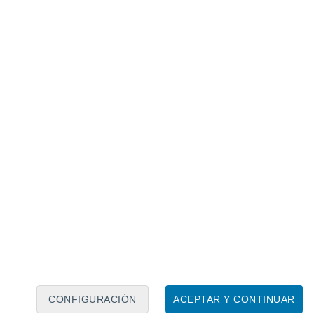
Calendario lunar
Lun
Mar
Mié
Jue
Vie
Sáb
Dom
7
8
9
10
11
12
13
14
15
16
17
18
19
20
CONFIGURACIÓN
ACEPTAR Y CONTINUAR