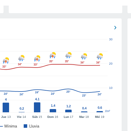
30
35°
35°
34°
34°
20
34°
33°
33°
10
25°
24°
24°
24°
24°
24°
23°
4.1
4
1.4
1.2
0.6
0.4
0.2
l/m²
Jue
13
Vie
14
Sáb
15
Dom
16
Lun
17
Mar
18
Mié
19
Mínima
Lluvia