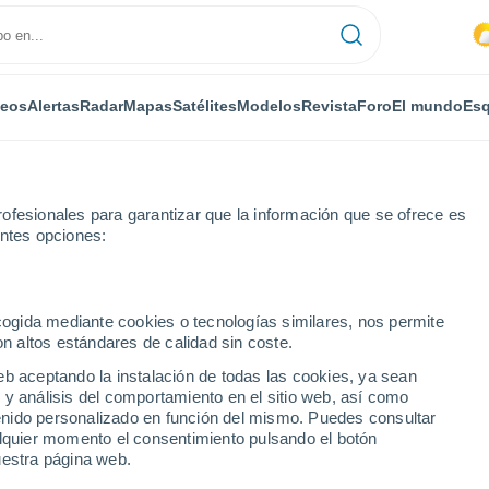
deos
Alertas
Radar
Mapas
Satélites
Modelos
Revista
Foro
El mundo
Esq
ofesionales para garantizar que la información que se ofrece es
entes opciones:
ecogida mediante cookies o tecnologías similares, nos permite
on altos estándares de calidad sin coste.
éxico)
eb aceptando la instalación de todas las cookies, ya sean
 y análisis del comportamiento en el sitio web, así como
...
ntenido personalizado en función del mismo. Puedes consultar
alquier momento el consentimiento pulsando el botón
Por horas
uestra página web.
Calor Húmedo Sofocante en las
próximas horas