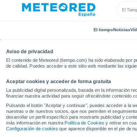
El tiempo
Noticias
Ví
Aviso de privacidad
El contenido de Meteored (tiempo.com) ha sido elaborado por pr
de calidad. Puedes acceder a este sitio web mediante las sigui
Aceptar cookies y acceder de forma gratuita
Inicio
México
Yucatán
Merida
La publicidad digital personalizada, basada en la información r
financiar nuestra actividad para seguir ofreciéndote contenido c
El Tiempo en Merida (M
Pulsando el botón "Aceptar y continuar", puedes acceder a la w
nuestras o de nuestros socios, que nos permiten el seguimiento
10:04
Viernes
desarrollar un perfil específico para mostrarte publicidad y co
más información en nuestra
Política de Cookies
y retirar en cu
Configuración de cookies
que aparece disponible en el pie de n
Soleado