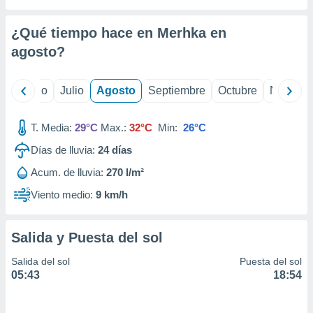
 seleccionar
o.
¿Qué tiempo hace en Merhka en
calización
precisa e
agosto
?
ión mediante
, publicidad
yo
Junio
Julio
Agosto
Septiembre
Octubre
Noviemb
dos,
T. Media:
29°C
Max.:
32°C
Min:
26°C
 publicidad
,
Días de lluvia:
24
días
ón de
 desarrollo
Acum. de lluvia:
270 l/m²
s.
Viento medio:
9 km/h
tros 1199
ios
Salida y Puesta del sol
Salida del sol
Puesta del sol
05:43
18:54