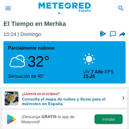
El Tiempo en Merhka
privacidad
10:24
Domingo
...
o de
tiempo.com)
borado por
Parcialmente nuboso
es para
32°
ue la
 que se
e calidad.
UV
7 Alto
FPS
eder a este
Sensación de 40°
15-25
ediante las
opciones:
¿Lloverá en el eclipse?
ookies y
Consulta el mapa de nubes y lluvia para el
e forma
miércoles en España
d digital
¡Descarga
GRATIS
la app de
Instalar
ada, basada
Meteored!
mación