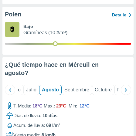
 seleccionar
o.
Polen
Detalle
calización
precisa e
Bajo
ión mediante
Gramíneas (10 #/m³)
, publicidad
dos,
 publicidad
,
¿Qué tiempo hace en Méreuil en
ón de
agosto
?
 desarrollo
s.
tros 1199
yo
Junio
Julio
Agosto
Septiembre
Octubre
Noviemb
ios
T. Media:
18°C
Max.:
23°C
Min:
12°C
Días de lluvia:
10
días
Acum. de lluvia:
69 l/m²
Viento medio:
8 km/h