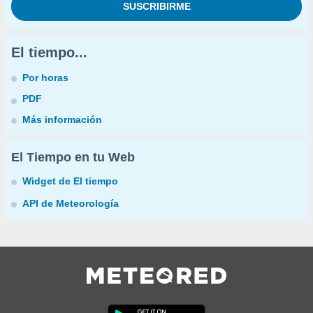
El tiempo...
Por horas
PDF
Más información
El Tiempo en tu Web
Widget de El tiempo
API de Meteorología