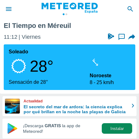
Méreuil
El Tiempo en Méreuil
privacidad
11:12
Viernes
...
o de
tiempo.com)
borado por
Soleado
es para
28°
ue la
 que se
e calidad.
Noroeste
eder a este
Sensación de 28°
8
25 km/h
ediante las
opciones:
Actualidad
ookies y
El secreto del mar de ardora: la ciencia explica
e forma
por qué brillan en la noche las playas de Galicia
d digital
¡Descarga
GRATIS
la app de
Instalar
ada, basada
Meteored!
mación