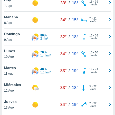
15
-
39
33°
/
18°
km/h
7 Ago
do en
 mismo.
sultar más
Mañana
7
-
22
34°
/
15°
 en nuestra
km/h
8 Ago
 Cookies
y
ualquier
Domingo
80%
12
-
33
32°
/
18°
2 l/m²
km/h
9 Ago
ento
 botón
ación de
Lunes
70%
18
-
50
34°
/
19°
kies
1.4 l/m²
km/h
10 Ago
 disponible
e nuestra
Martes
40%
14
-
42
.
33°
/
19°
1.1 l/m²
km/h
11 Ago
IVAMENTE,
Miércoles
5
-
22
33°
/
18°
km/h
12 Ago
as
 a cookies
Jueves
2
-
32
34°
/
19°
km/h
 no aceptar
13 Ago
ón de