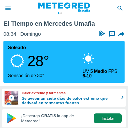
maña
El Tiempo en Mercedes Umaña
privacidad
08:34
Domingo
...
o de
tiempo.com)
borado por
Soleado
es para
28°
ue la
 que se
e calidad.
UV
5 Medio
FPS
eder a este
Sensación de 30°
6-10
ediante las
opciones:
Calor extremo y tormentas
ookies y
Se avecinan siete días de calor extremo que
e forma
derivará en tormentas fuertes
d digital
¡Descarga
GRATIS
la app de
Instalar
ada, basada
Meteored!
mación