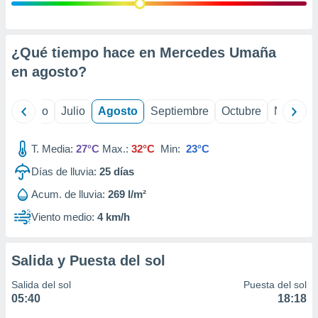
 seleccionar
o.
calización
precisa e
¿Qué tiempo hace en Mercedes Umaña
ión mediante
en
agosto
?
, publicidad
yo
Junio
Julio
Agosto
Septiembre
Octubre
Noviemb
dos,
 publicidad
,
T. Media:
27°C
Max.:
32°C
Min:
23°C
ón de
Días de lluvia:
25
días
 desarrollo
s.
Acum. de lluvia:
269 l/m²
tros 1199
Viento medio:
4 km/h
ios
Salida y Puesta del sol
Salida del sol
Puesta del sol
05:40
18:18