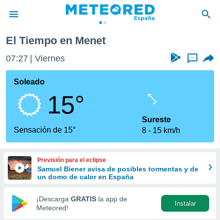
El Tiempo en Menet
privacidad
07:27
Viernes
...
o de
tiempo.com)
borado por
Soleado
es para
15°
ue la
 que se
e calidad.
Sureste
eder a este
Sensación de 15°
8
15 km/h
ediante las
opciones:
Previsión para el eclipse
ookies y
Samuel Biener avisa de posibles tormentas y de
e forma
un domo de calor en España
d digital
¡Descarga
GRATIS
la app de
Instalar
ada, basada
Meteored!
mación