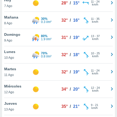
11
-
24
28°
/
15°
km/h
7 Ago
do en
 mismo.
sultar más
Mañana
30%
11
-
35
32°
/
16°
 en nuestra
0.3 l/m²
km/h
8 Ago
 Cookies
y
ualquier
Domingo
80%
13
-
37
31°
/
19°
1.9 l/m²
km/h
9 Ago
ento
 botón
ación de
Lunes
70%
10
-
25
32°
/
18°
kies
0.8 l/m²
km/h
10 Ago
 disponible
e nuestra
Martes
11
-
24
.
32°
/
19°
km/h
11 Ago
IVAMENTE,
Miércoles
12
-
24
34°
/
20°
km/h
12 Ago
as
 a cookies
Jueves
9
-
21
35°
/
21°
km/h
 no aceptar
13 Ago
ón de