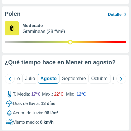
 seleccionar
o.
Polen
Detalle
calización
precisa e
Moderado
ión mediante
Gramíneas (28 #/m³)
, publicidad
dos,
 publicidad
,
¿Qué tiempo hace en Menet en
agosto
?
ón de
 desarrollo
s.
yo
Junio
Julio
Agosto
Septiembre
Octubre
Noviemb
tros 1199
ios
T. Media:
17°C
Max.:
22°C
Min:
12°C
Días de lluvia:
13
días
Acum. de lluvia:
96 l/m²
Viento medio:
8 km/h