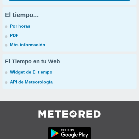
El tiempo...
Por horas
PDF
Más información
El Tiempo en tu Web
Widget de El tiempo
API de Meteorología