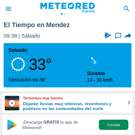
El Tiempo en Mendez
privacidad
09:38
Sábado
...
o de
tiempo.com)
borado por
Soleado
es para
33°
ue la
 que se
e calidad.
Sureste
eder a este
Sensación de 36°
14
30 km/h
ediante las
opciones:
Tormentas muy fuertes
ookies y
Dejarán lluvias muy intensas, reventones y
e forma
pedrisco en las comunidades del norte
d digital
¡Descarga
GRATIS
la app de
Instalar
ada, basada
Meteored!
mación