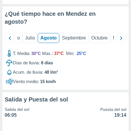
 seleccionar
o.
¿Qué tiempo hace en Mendez en
calización
precisa e
agosto
?
ión mediante
, publicidad
yo
Junio
Julio
Agosto
Septiembre
Octubre
Noviemb
dos,
T. Media:
30°C
Max.:
37°C
Min:
25°C
 publicidad
,
Días de lluvia:
8
días
ón de
 desarrollo
Acum. de lluvia:
48 l/m²
s.
Viento medio:
15 km/h
tros 1199
ios
Salida y Puesta del sol
Salida del sol
Puesta del sol
06:05
19:14