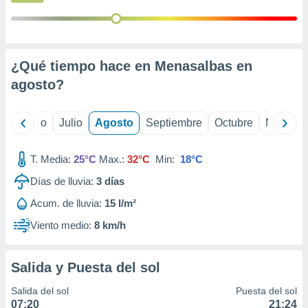
 seleccionar
o.
calización
precisa e
ión mediante
¿Qué tiempo hace en Menasalbas en
agosto
?
, publicidad
dos,
yo
Junio
Julio
Agosto
Septiembre
Octubre
Noviemb
 publicidad
,
ón de
T. Media:
25°C
Max.:
32°C
Min:
18°C
 desarrollo
s.
Días de lluvia:
3
días
tros 1199
Acum. de lluvia:
15 l/m²
ios
Viento medio:
8 km/h
Salida y Puesta del sol
Salida del sol
Puesta del sol
07:20
21:24