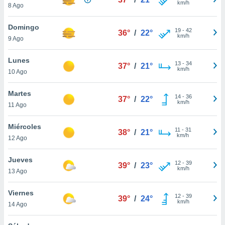
km/h
8 Ago
do en
 mismo.
Domingo
19
-
42
sultar más
36°
/
22°
km/h
9 Ago
 en nuestra
 Cookies
y
Lunes
ualquier
13
-
34
37°
/
21°
km/h
10 Ago
ento
 botón
Martes
14
-
36
37°
/
22°
ación de
km/h
11 Ago
kies
 disponible
Miércoles
e nuestra
11
-
31
38°
/
21°
km/h
.
12 Ago
IVAMENTE,
Jueves
12
-
39
39°
/
23°
km/h
13 Ago
as
Viernes
 a cookies
12
-
39
39°
/
24°
km/h
14 Ago
 no aceptar
ón de