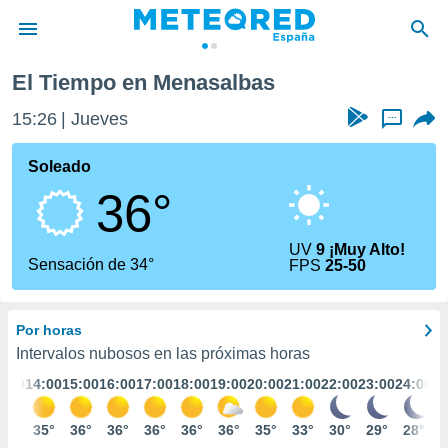
El Tiempo en Menasalbas
privacidad
15:26
Jueves
...
o de
tiempo.com)
borado por
Soleado
es para
36°
ue la
 que se
e calidad.
UV
9 ¡Muy Alto!
eder a este
Sensación de 34°
FPS
25-50
ediante las
opciones:
Por horas
ookies y
e forma
Intervalos nubosos en las próximas horas
3:00
14:00
15:00
16:00
17:00
18:00
19:00
20:00
21:00
22:00
23:00
24:00
d digital
ada, basada
33°
35°
36°
36°
36°
36°
36°
35°
33°
30°
29°
28°
mación