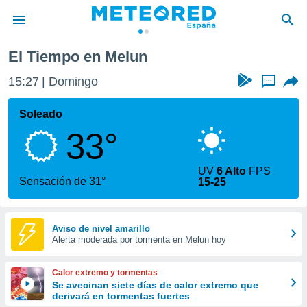
El Tiempo en Melun
privacidad
15:27
Domingo
...
o de
tiempo.com)
borado por
Soleado
es para
33°
ue la
 que se
e calidad.
UV
6 Alto
FPS
eder a este
Sensación de 31°
15-25
ediante las
opciones:
ookies y
Aviso de nivel amarillo
Alerta moderada por tormenta en Melun hoy
e forma
d digital
Calor extremo y tormentas
ada, basada
Se avecinan siete días de calor extremo que
derivará en tormentas fuertes
mación