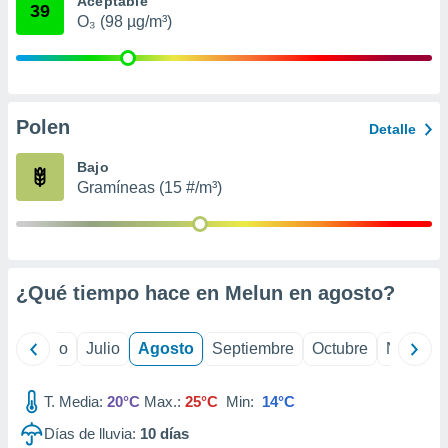
Aceptable
 seleccionar
39
o.
O₃ (98 µg/m³)
calización
precisa e
ión mediante
Polen
, publicidad
Detalle
dos,
Bajo
 publicidad
Gramíneas (15 #/m³)
,
ón de
 desarrollo
s.
¿Qué tiempo hace en Melun en
agosto
?
tros 1199
ios
yo
Junio
Julio
Agosto
Septiembre
Octubre
Noviemb
T. Media:
20°C
Max.:
25°C
Min:
14°C
Días de lluvia:
10
días