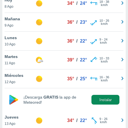
18
-
38
34°
/
24°
km/h
8 Ago
do en
 mismo.
sultar más
Mañana
10
-
26
36°
/
23°
 en nuestra
km/h
9 Ago
 Cookies
y
ualquier
Lunes
9
-
24
36°
/
22°
km/h
10 Ago
ento
 botón
ación de
Martes
10
-
33
39°
/
22°
kies
km/h
11 Ago
 disponible
e nuestra
Miércoles
16
-
36
.
35°
/
25°
km/h
12 Ago
IVAMENTE,
¡Descarga
GRATIS
la app de
Instalar
Meteored!
as
 a cookies
Jueves
 no aceptar
9
-
26
34°
/
22°
km/h
13 Ago
ón de