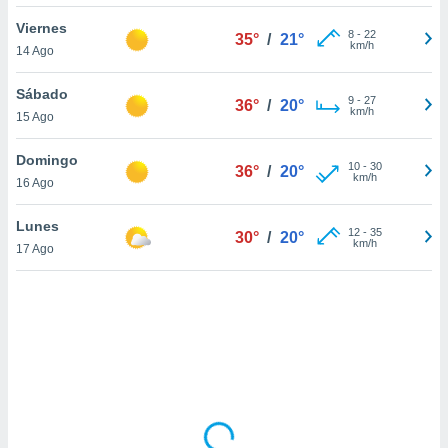
uedes
uestro sitio
Viernes
8
-
22
35°
/
21°
.com. En
km/h
14 Ago
te
 de que
Sábado
talarán
9
-
27
36°
/
20°
km/h
15 Ago
e sean
para
a
Domingo
10
-
30
36°
/
20°
por el sitio
km/h
16 Ago
o se
cookies para
Lunes
12
-
35
30°
/
20°
km/h
17 Ago
nto ni para
licidad o
ado, aunque
sualizar
general no
ada. Puedes
 instalación
y acceder a
io web a
ste abono