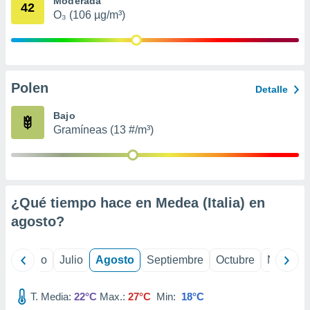
Moderada
 seleccionar
42
o.
O₃ (106 µg/m³)
calización
precisa e
ión mediante
Polen
, publicidad
Detalle
dos,
Bajo
 publicidad
Gramíneas (13 #/m³)
,
ón de
 desarrollo
s.
¿Qué tiempo hace en Medea (Italia) en
tros 1199
ios
agosto
?
yo
Junio
Julio
Agosto
Septiembre
Octubre
Noviemb
T. Media:
22°C
Max.:
27°C
Min:
18°C