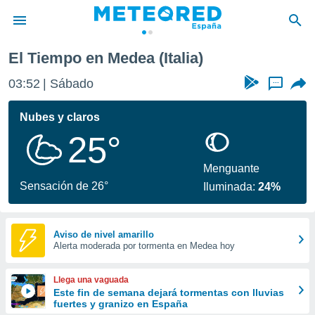
El Tiempo en Medea (Italia)
privacidad
03:52
Sábado
...
o de
tiempo.com)
borado por
Nubes y claros
es para
25°
ue la
 que se
e calidad.
Menguante
eder a este
Sensación de 26°
Iluminada:
24%
ediante las
opciones:
ookies y
Aviso de nivel amarillo
Alerta moderada por tormenta en Medea hoy
e forma
d digital
Llega una vaguada
ada, basada
Este fin de semana dejará tormentas con lluvias
fuertes y granizo en España
mación