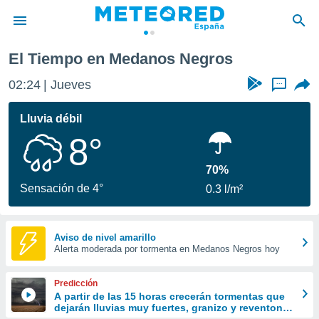
El Tiempo en Medanos Negros
privacidad
02:24
Jueves
...
o de
tiempo.com)
borado por
Lluvia débil
es para
8°
ue la
 que se
e calidad.
70%
eder a este
Sensación de 4°
0.3 l/m²
ediante las
opciones:
ookies y
Aviso de nivel amarillo
Alerta moderada por tormenta en Medanos Negros hoy
e forma
d digital
Predicción
ada, basada
A partir de las 15 horas crecerán tormentas que
dejarán lluvias muy fuertes, granizo y reventones
mación