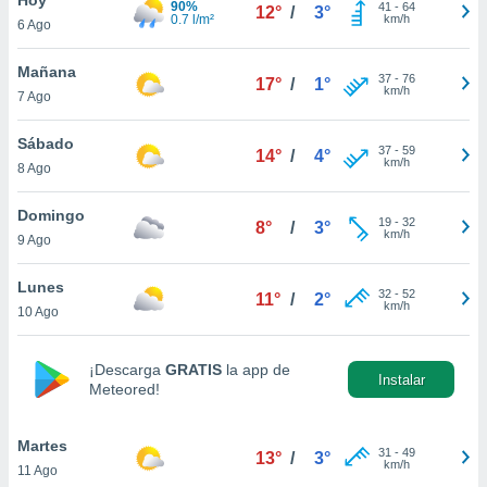
90%
41
-
64
12°
/
3°
0.7 l/m²
km/h
6 Ago
do en
 mismo.
sultar más
Mañana
37
-
76
17°
/
1°
 en nuestra
km/h
7 Ago
 Cookies
y
ualquier
Sábado
37
-
59
14°
/
4°
km/h
8 Ago
ento
 botón
ación de
Domingo
19
-
32
8°
/
3°
kies
km/h
9 Ago
 disponible
e nuestra
Lunes
32
-
52
.
11°
/
2°
km/h
10 Ago
IVAMENTE,
¡Descarga
GRATIS
la app de
Instalar
Meteored!
as
 a cookies
Martes
 no aceptar
31
-
49
13°
/
3°
km/h
11 Ago
ón de