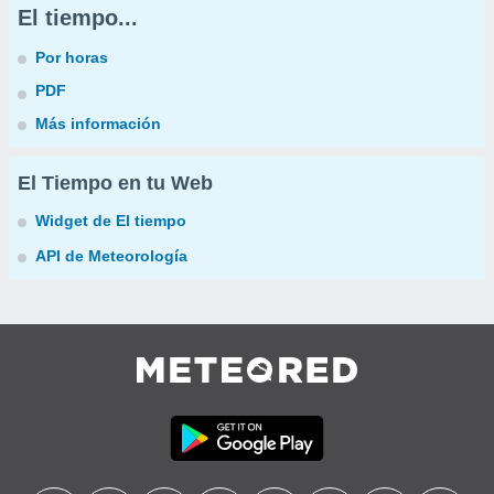
El tiempo...
Por horas
PDF
Más información
El Tiempo en tu Web
Widget de El tiempo
API de Meteorología