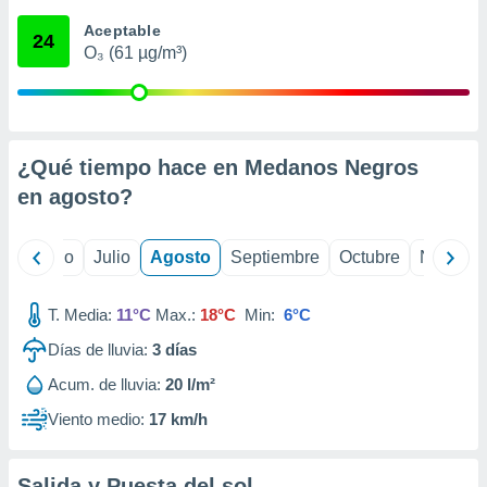
 seleccionar
o.
Aceptable
24
O₃ (61 µg/m³)
calización
precisa e
ión mediante
, publicidad
¿Qué tiempo hace en Medanos Negros
dos,
en
agosto
?
 publicidad
,
ón de
yo
Junio
Julio
Agosto
Septiembre
Octubre
Noviemb
 desarrollo
s.
T. Media:
11°C
Max.:
18°C
Min:
6°C
tros 1199
ios
Días de lluvia:
3
días
Acum. de lluvia:
20 l/m²
Viento medio:
17 km/h
Salida y Puesta del sol