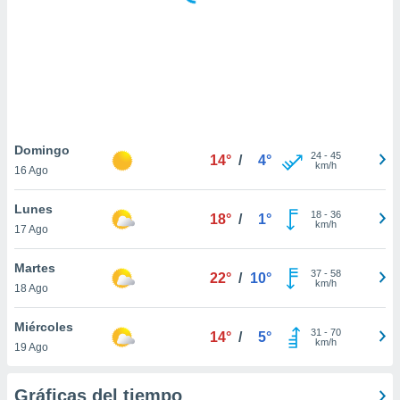
 botón
.
nto,
cios
kies,
ores únicos
Domingo
24
-
45
as similares
14°
/
4°
km/h
16 Ago
nar,
rocesar
Lunes
onales como
18
-
36
18°
/
1°
km/h
 este sitio
17 Ago
recciones IP
ficadores de
Martes
37
-
58
22°
/
10°
 posible
km/h
18 Ago
s
 traten tus
Miércoles
nales en
31
-
70
14°
/
5°
km/h
 interés
19 Ago
go a lo que
nerte. Para
Gráficas del tiempo
retirar su