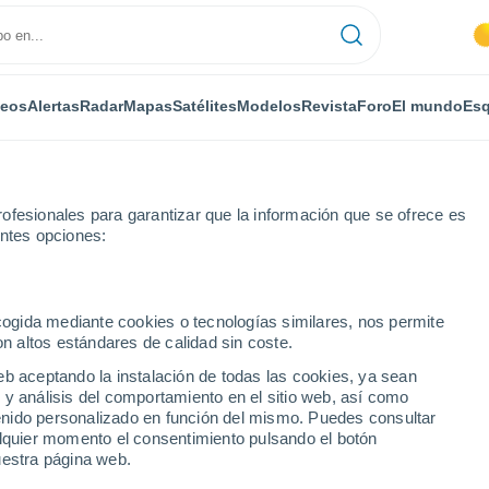
deos
Alertas
Radar
Mapas
Satélites
Modelos
Revista
Foro
El mundo
Esq
ofesionales para garantizar que la información que se ofrece es
entes opciones:
ssi
ecogida mediante cookies o tecnologías similares, nos permite
on altos estándares de calidad sin coste.
s el Hassi
eb aceptando la instalación de todas las cookies, ya sean
 y análisis del comportamiento en el sitio web, así como
...
ntenido personalizado en función del mismo. Puedes consultar
alquier momento el consentimiento pulsando el botón
Por horas
uestra página web.
Cielos despejados en las
próximas horas