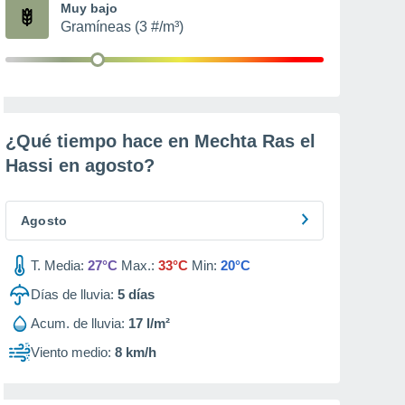
Muy bajo
Gramíneas (3 #/m³)
¿Qué tiempo hace en Mechta Ras el
Hassi en
agosto
?
Agosto
T. Media:
27°C
Max.:
33°C
Min:
20°C
Días de lluvia:
5
días
Acum. de lluvia:
17 l/m²
Viento medio:
8 km/h