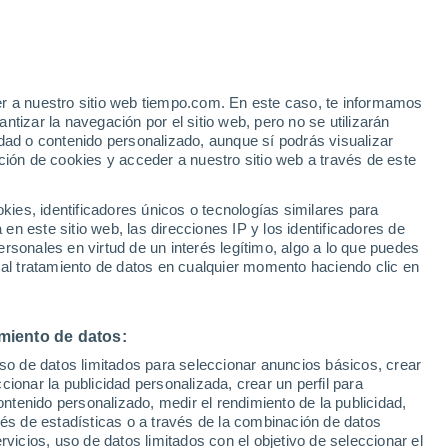
 Alto!
er a nuestro sitio web tiempo.com. En este caso, te informamos
tizar la navegación por el sitio web, pero no se utilizarán
dad o contenido personalizado, aunque sí podrás visualizar
ción de cookies y acceder a nuestro sitio web a través de este
es, identificadores únicos o tecnologías similares para
n este sitio web, las direcciones IP y los identificadores de
rsonales en virtud de un interés legítimo, algo a lo que puedes
 temperatura
Radar de lluvia
Satélites
Modelos
 al tratamiento de datos en cualquier momento haciendo clic en
miento de datos:
Martes
Miércoles
Jueves
Viernes
uso de datos limitados para seleccionar anuncios básicos, crear
11 Ago
12 Ago
13 Ago
14 Ago
ccionar la publicidad personalizada, crear un perfil para
ontenido personalizado, medir el rendimiento de la publicidad,
vés de estadísticas o a través de la combinación de datos
rvicios, uso de datos limitados con el objetivo de seleccionar el