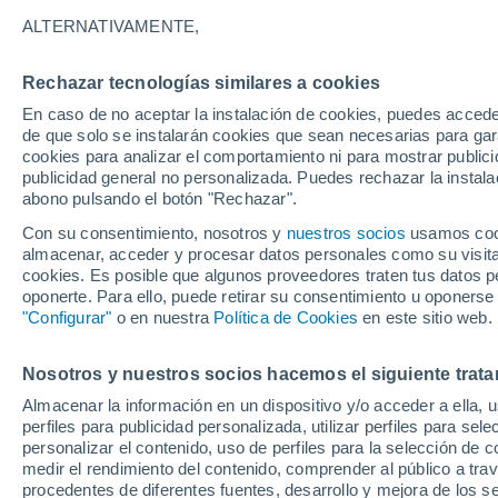
31°
ALTERNATIVAMENTE,
Rechazar tecnologías similares a cookies
UV
8 ¡Muy
En caso de no aceptar la instalación de cookies, puedes acced
Sensación de 30°
FPS
25-50
de que solo se instalarán cookies que sean necesarias para garan
cookies para analizar el comportamiento ni para mostrar publici
publicidad general no personalizada. Puedes rechazar la instala
abono pulsando el botón "Rechazar".
Tormentas muy fuertes
Dejarán lluvias muy intensas, reventones y
Con su consentimiento, nosotros y
nuestros socios
usamos cooki
pedrisco en las comunidades del norte
almacenar, acceder y procesar datos personales como su visita e
cookies. Es posible que algunos proveedores traten tus datos pe
El Tiempo 1 - 7 días
Por horas
Actualidad
Mapa de
oponerte. Para ello, puede retirar su consentimiento u oponerse
"Configurar"
o en nuestra
Política de Cookies
en este sitio web.
Nosotros y nuestros socios hacemos el siguiente trata
Mañana
Lunes
Hoy
Almacenar la información en un dispositivo y/o acceder a ella, 
9 Ago
10 Ago
8 Ago
perfiles para publicidad personalizada, utilizar perfiles para sele
personalizar el contenido, uso de perfiles para la selección de c
medir el rendimiento del contenido, comprender al público a tra
procedentes de diferentes fuentes, desarrollo y mejora de los se