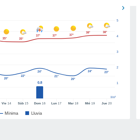
5
38°
38°
37°
37°
37°
4
35°
35°
3
2
24°
24°
23°
22°
21°
20°
20°
0.8
1
l/m²
Vie
14
Sáb
15
Dom
16
Lun
17
Mar
18
Mié
19
Jue
20
Mínima
Lluvia