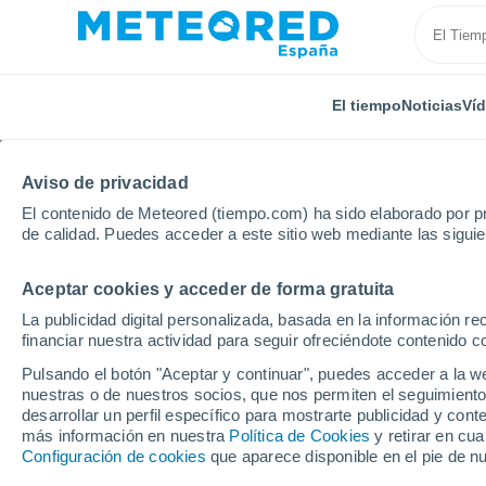
El tiempo
Noticias
Ví
Aviso de privacidad
El contenido de Meteored (tiempo.com) ha sido elaborado por pr
de calidad. Puedes acceder a este sitio web mediante las sigui
Aceptar cookies y acceder de forma gratuita
Inicio
Argelia
Oum el Bouaghi
Mechta Ras el Ha
La publicidad digital personalizada, basada en la información r
financiar nuestra actividad para seguir ofreciéndote contenido c
El Tiempo en Mechta Ra
Pulsando el botón "Aceptar y continuar", puedes acceder a la w
nuestras o de nuestros socios, que nos permiten el seguimiento
11:03
Sábado
desarrollar un perfil específico para mostrarte publicidad y co
más información en nuestra
Política de Cookies
y retirar en cu
Configuración de cookies
que aparece disponible en el pie de n
Soleado