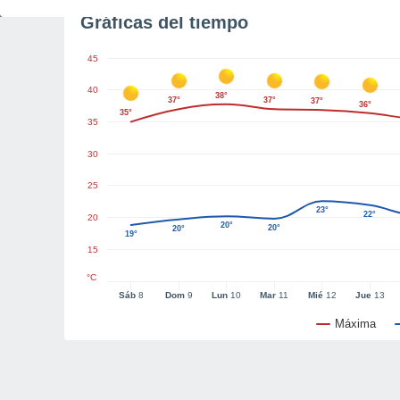
Gráficas del tiempo
45
40
38°
37°
37°
37°
36°
35°
35
30
25
23°
22°
20
20°
20°
20°
19°
15
°C
Sáb
8
Dom
9
Lun
10
Mar
11
Mié
12
Jue
13
Máxima