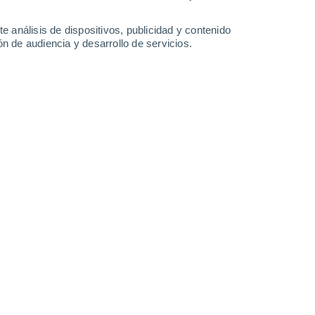
37°
/
20°
37°
/
23°
36°
/
22°
35°
/
20°
e análisis de dispositivos, publicidad y contenido
n de audiencia y desarrollo de servicios.
-
44
km/h
21
-
42
km/h
17
-
37
km/h
22
-
46
km/h
y
, 8 de agosto
Norte
8 ¡Muy Alto!
8
-
23 km/h
FPS:
25-50
Norte
9 ¡Muy Alto!
10
-
27 km/h
FPS:
25-50
Norte
9 ¡Muy Alto!
12
-
29 km/h
FPS:
25-50
Norte
8 ¡Muy Alto!
13
-
31 km/h
FPS:
25-50