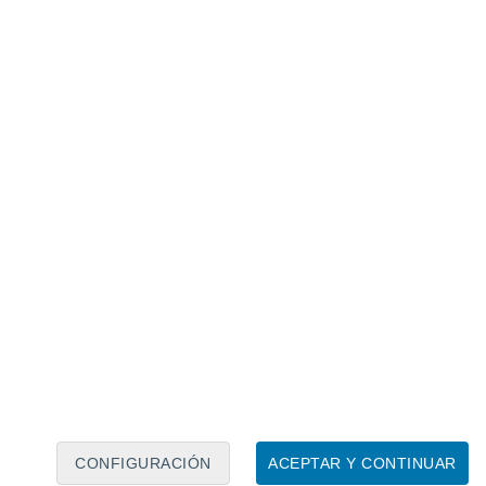
Calendario lunar
Lun
Mar
Mié
Jue
Vie
Sáb
Dom
8
9
10
11
12
13
14
15
16
17
18
19
20
21
CONFIGURACIÓN
ACEPTAR Y CONTINUAR