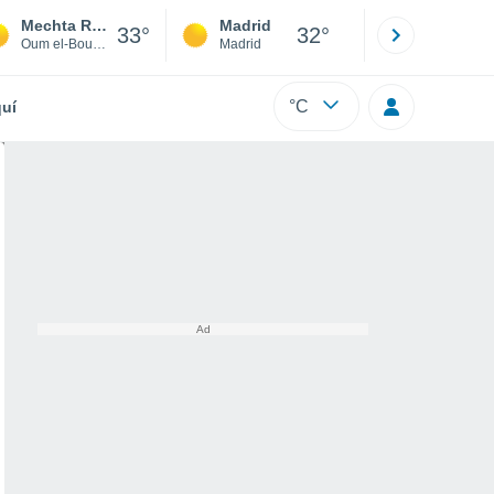
Mechta Ras el Hassi
Madrid
Barcelona
33°
32°
Oum el-Bouaghi
Madrid
Barcelona
°C
uí