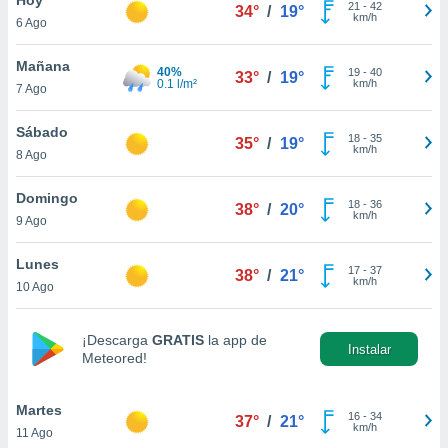
21
-
42
34°
/
19°
km/h
6 Ago
do en
 mismo.
sultar más
Mañana
40%
19
-
40
33°
/
19°
 en nuestra
0.1 l/m²
km/h
7 Ago
 Cookies
y
ualquier
Sábado
18
-
35
35°
/
19°
km/h
8 Ago
ento
 botón
ación de
Domingo
18
-
36
38°
/
20°
kies
km/h
9 Ago
 disponible
e nuestra
Lunes
17
-
37
.
38°
/
21°
km/h
10 Ago
IVAMENTE,
¡Descarga
GRATIS
la app de
Instalar
Meteored!
as
 a cookies
Martes
 no aceptar
16
-
34
37°
/
21°
km/h
11 Ago
ón de