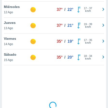
uedes
uestro sitio
Miércoles
17
-
37
37°
/
22°
.com. En
km/h
12 Ago
te
 de que
Jueves
talarán
19
-
39
37°
/
21°
km/h
13 Ago
e sean
para
a
Viernes
17
-
35
35°
/
19°
por el sitio
km/h
14 Ago
o se
cookies para
Sábado
18
-
34
35°
/
20°
km/h
15 Ago
nto ni para
licidad o
ado, aunque
sualizar
general no
ada. Puedes
 instalación
y acceder a
io web a
ste abono