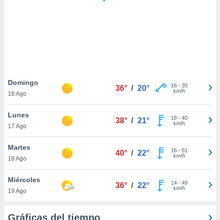
 botón
.
nto,
cios
kies,
ores únicos
Domingo
16
-
35
as similares
36°
/
20°
km/h
16 Ago
nar,
rocesar
Lunes
onales como
18
-
40
38°
/
21°
km/h
 este sitio
17 Ago
recciones IP
ficadores de
Martes
16
-
51
40°
/
22°
 posible
km/h
18 Ago
s
 traten tus
Miércoles
nales en
14
-
49
36°
/
22°
km/h
 interés
19 Ago
go a lo que
nerte. Para
Gráficas del tiempo
retirar su