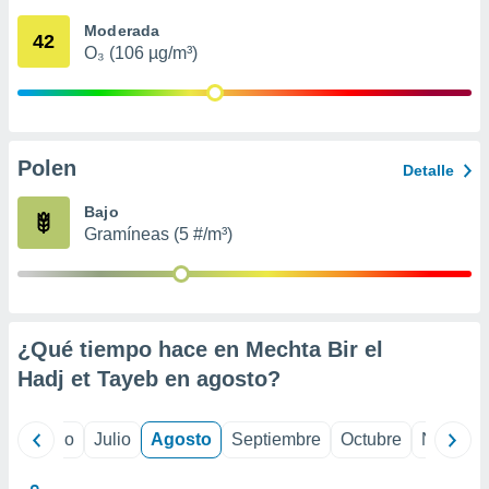
 seleccionar
o.
Moderada
42
O₃ (106 µg/m³)
calización
precisa e
ión mediante
, publicidad
Polen
Detalle
dos,
 publicidad
Bajo
,
Gramíneas (5 #/m³)
ón de
 desarrollo
s.
tros 1199
ios
¿Qué tiempo hace en Mechta Bir el
Hadj et Tayeb en
agosto
?
yo
Junio
Julio
Agosto
Septiembre
Octubre
Noviemb