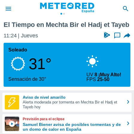
t Tayeb
El Tiempo en Mechta Bir el Hadj et Tayeb
privacidad
11:24
Jueves
...
o de
tiempo.com)
borado por
Soleado
es para
31°
ue la
 que se
e calidad.
UV
8 ¡Muy Alto!
eder a este
Sensación de 30°
FPS
25-50
ediante las
opciones:
Aviso de nivel amarillo
ookies y
Alerta moderada por tormenta en Mechta Bir el Hadj et
e forma
Tayeb hoy
d digital
Previsión para el eclipse
ada, basada
Samuel Biener avisa de posibles tormentas y de
un domo de calor en España
mación