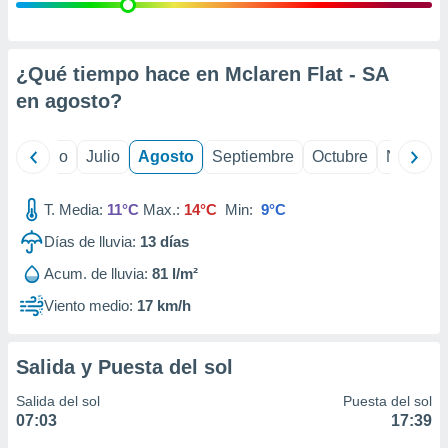
 seleccionar
o.
calización
precisa e
¿Qué tiempo hace en Mclaren Flat - SA
ión mediante
en
agosto
?
, publicidad
yo
Junio
Julio
Agosto
Septiembre
Octubre
Noviemb
dos,
 publicidad
,
T. Media:
11°C
Max.:
14°C
Min:
9°C
ón de
Días de lluvia:
13
días
 desarrollo
s.
Acum. de lluvia:
81 l/m²
tros 1199
Viento medio:
17 km/h
ios
Salida y Puesta del sol
Salida del sol
Puesta del sol
07:03
17:39