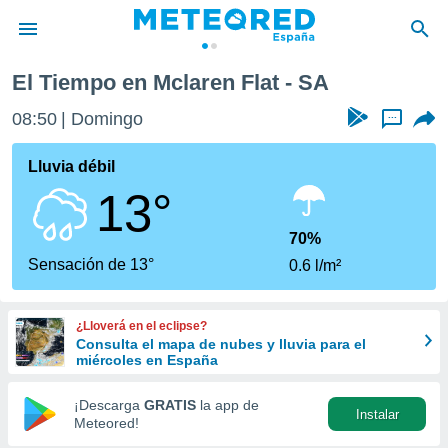
El Tiempo en Mclaren Flat - SA
privacidad
08:50
Domingo
...
o de
tiempo.com)
borado por
Lluvia débil
es para
13°
ue la
 que se
e calidad.
70%
eder a este
Sensación de 13°
0.6 l/m²
ediante las
opciones:
¿Lloverá en el eclipse?
ookies y
Consulta el mapa de nubes y lluvia para el
e forma
miércoles en España
d digital
¡Descarga
GRATIS
la app de
Instalar
ada, basada
Meteored!
mación