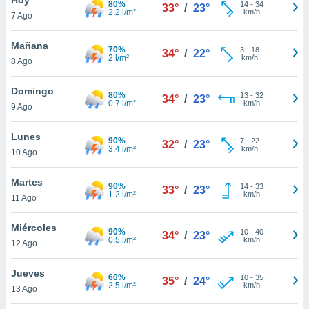
80%
14
-
34
33°
/
23°
2.2 l/m²
km/h
7 Ago
do en
 mismo.
sultar más
Mañana
70%
3
-
18
34°
/
22°
 en nuestra
2 l/m²
km/h
8 Ago
 Cookies
y
ualquier
Domingo
80%
13
-
32
34°
/
23°
0.7 l/m²
km/h
9 Ago
ento
 botón
ación de
Lunes
90%
7
-
22
32°
/
23°
kies
3.4 l/m²
km/h
10 Ago
 disponible
e nuestra
Martes
90%
14
-
33
.
33°
/
23°
1.2 l/m²
km/h
11 Ago
IVAMENTE,
Miércoles
90%
10
-
40
34°
/
23°
0.5 l/m²
km/h
12 Ago
as
 a cookies
Jueves
60%
10
-
35
35°
/
24°
2.5 l/m²
km/h
 no aceptar
13 Ago
ón de