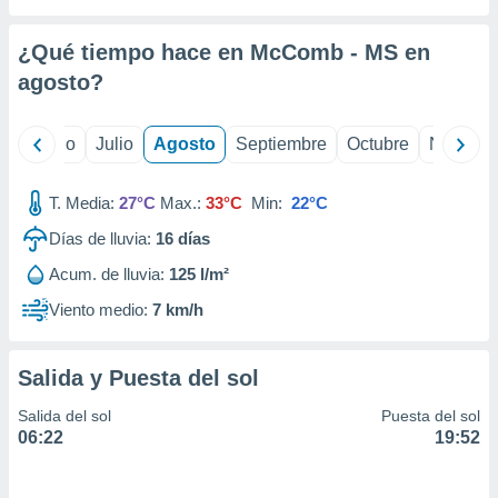
 seleccionar
o.
¿Qué tiempo hace en McComb - MS en
calización
precisa e
agosto
?
ión mediante
, publicidad
yo
Junio
Julio
Agosto
Septiembre
Octubre
Noviemb
dos,
T. Media:
27°C
Max.:
33°C
Min:
22°C
 publicidad
,
Días de lluvia:
16
días
ón de
 desarrollo
Acum. de lluvia:
125 l/m²
s.
Viento medio:
7 km/h
tros 1199
ios
Salida y Puesta del sol
Salida del sol
Puesta del sol
06:22
19:52