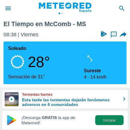
El Tiempo en McComb - MS
privacidad
08:38
Viernes
...
o de
tiempo.com)
borado por
Soleado
es para
28°
ue la
 que se
e calidad.
Sureste
eder a este
Sensación de 31°
4
14 km/h
ediante las
opciones:
Tormentas fuertes
ookies y
Esta tarde las tormentas dejarán fenómenos
e forma
adversos en 6 comunidades
d digital
¡Descarga
GRATIS
la app de
Instalar
ada, basada
Meteored!
mación