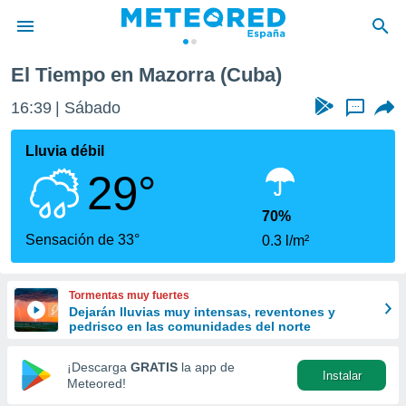
El Tiempo en Mazorra (Cuba)
privacidad
16:39
Sábado
...
o de
tiempo.com)
borado por
Lluvia débil
es para
29°
ue la
 que se
e calidad.
70%
eder a este
Sensación de 33°
0.3 l/m²
ediante las
opciones:
Tormentas muy fuertes
ookies y
Dejarán lluvias muy intensas, reventones y
e forma
pedrisco en las comunidades del norte
d digital
¡Descarga
GRATIS
la app de
Instalar
ada, basada
Meteored!
mación