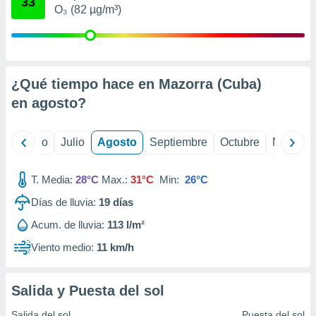
33
 seleccionar
O₃ (82 µg/m³)
o.
calización
precisa e
ión mediante
¿Qué tiempo hace en Mazorra (Cuba)
, publicidad
en
agosto
?
dos,
 publicidad
yo
Junio
Julio
Agosto
Septiembre
Octubre
Noviemb
,
ón de
 desarrollo
T. Media:
28°C
Max.:
31°C
Min:
26°C
s.
Días de lluvia:
19
días
tros 1199
ios
Acum. de lluvia:
113 l/m²
Viento medio:
11 km/h
Salida y Puesta del sol
Salida del sol
Puesta del sol