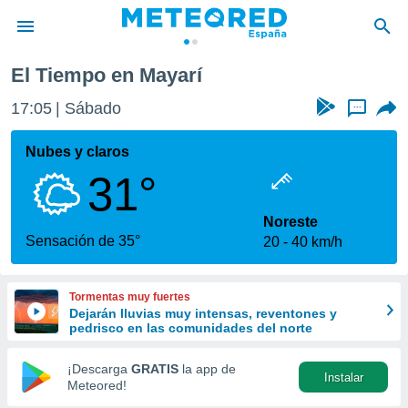
El Tiempo en Mayarí
privacidad
17:05
Sábado
...
o de
tiempo.com)
borado por
Nubes y claros
es para
31°
ue la
 que se
e calidad.
Noreste
eder a este
Sensación de 35°
20
40 km/h
ediante las
opciones:
Tormentas muy fuertes
ookies y
Dejarán lluvias muy intensas, reventones y
e forma
pedrisco en las comunidades del norte
d digital
¡Descarga
GRATIS
la app de
Instalar
ada, basada
Meteored!
mación