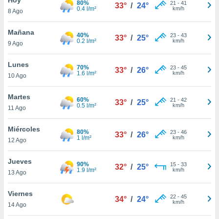
80%
21
-
41
33°
/
24°
0.4 l/m²
km/h
8 Ago
do en
 mismo.
sultar más
Mañana
40%
23
-
43
33°
/
25°
 en nuestra
0.2 l/m²
km/h
9 Ago
 Cookies
y
ualquier
Lunes
70%
23
-
45
33°
/
26°
1.6 l/m²
km/h
10 Ago
ento
 botón
ación de
Martes
60%
21
-
42
33°
/
25°
kies
0.5 l/m²
km/h
11 Ago
 disponible
e nuestra
Miércoles
80%
23
-
46
.
33°
/
26°
1 l/m²
km/h
12 Ago
IVAMENTE,
Jueves
90%
15
-
33
32°
/
25°
1.9 l/m²
km/h
13 Ago
as
 a cookies
Viernes
22
-
45
34°
/
24°
km/h
 no aceptar
14 Ago
ón de