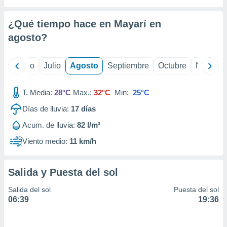
 seleccionar
o.
¿Qué tiempo hace en Mayarí en
calización
precisa e
agosto
?
ión mediante
, publicidad
yo
Junio
Julio
Agosto
Septiembre
Octubre
Noviemb
dos,
T. Media:
28°C
Max.:
32°C
Min:
25°C
 publicidad
,
Días de lluvia:
17
días
ón de
 desarrollo
Acum. de lluvia:
82 l/m²
s.
Viento medio:
11 km/h
tros 1199
ios
Salida y Puesta del sol
Salida del sol
Puesta del sol
06:39
19:36