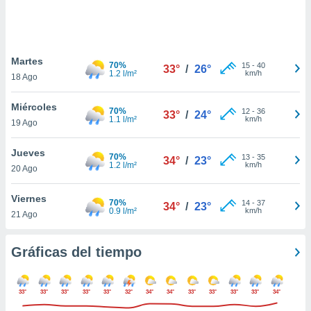
 botón
.
nto,
Martes
70%
15
-
40
33°
/
26°
1.2 l/m²
km/h
18 Ago
cios
kies,
Miércoles
ores únicos
70%
12
-
36
33°
/
24°
1.1 l/m²
km/h
19 Ago
as similares
nar,
rocesar
Jueves
70%
13
-
35
34°
/
23°
onales como
1.2 l/m²
km/h
20 Ago
 este sitio
recciones IP
Viernes
ficadores de
70%
14
-
37
34°
/
23°
0.9 l/m²
km/h
21 Ago
 posible
s
 traten tus
Gráficas del tiempo
nales en
 interés
go a lo que
33°
33°
33°
33°
33°
32°
34°
34°
33°
33°
33°
33°
34°
nerte. Para
retirar su