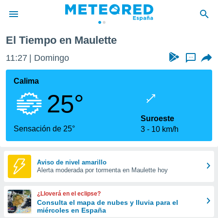
El Tiempo en Maulette
privacidad
11:27
Domingo
...
o de
tiempo.com)
borado por
Calima
es para
25°
ue la
 que se
e calidad.
Suroeste
eder a este
Sensación de 25°
3
10 km/h
ediante las
opciones:
ookies y
Aviso de nivel amarillo
Alerta moderada por tormenta en Maulette hoy
e forma
d digital
¿Lloverá en el eclipse?
ada, basada
Consulta el mapa de nubes y lluvia para el
miércoles en España
mación