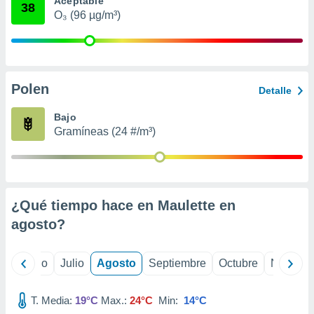
Aceptable
 seleccionar
38
o.
O₃ (96 µg/m³)
calización
precisa e
ión mediante
Polen
, publicidad
Detalle
dos,
Bajo
 publicidad
Gramíneas (24 #/m³)
,
ón de
 desarrollo
s.
¿Qué tiempo hace en Maulette en
tros 1199
ios
agosto
?
yo
Junio
Julio
Agosto
Septiembre
Octubre
Noviemb
T. Media:
19°C
Max.:
24°C
Min:
14°C