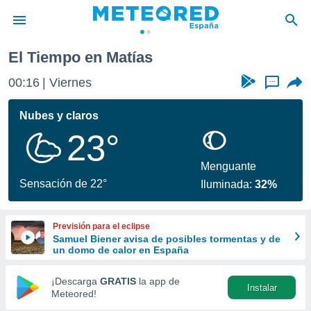
El Tiempo en Matías
privacidad
00:16
Viernes
...
o de
tiempo.com)
borado por
Nubes y claros
es para
23°
ue la
 que se
e calidad.
Menguante
eder a este
Sensación de 22°
Iluminada:
32%
ediante las
opciones:
Previsión para el eclipse
ookies y
Samuel Biener avisa de posibles tormentas y de
e forma
un domo de calor en España
d digital
¡Descarga
GRATIS
la app de
Instalar
ada, basada
Meteored!
mación