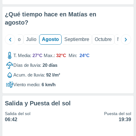
 seleccionar
o.
¿Qué tiempo hace en Matías en
calización
precisa e
agosto
?
ión mediante
, publicidad
yo
Junio
Julio
Agosto
Septiembre
Octubre
Noviemb
dos,
T. Media:
27°C
Max.:
32°C
Min:
24°C
 publicidad
,
Días de lluvia:
20
días
ón de
 desarrollo
Acum. de lluvia:
92 l/m²
s.
Viento medio:
6 km/h
tros 1199
ios
Salida y Puesta del sol
Salida del sol
Puesta del sol
06:42
19:39