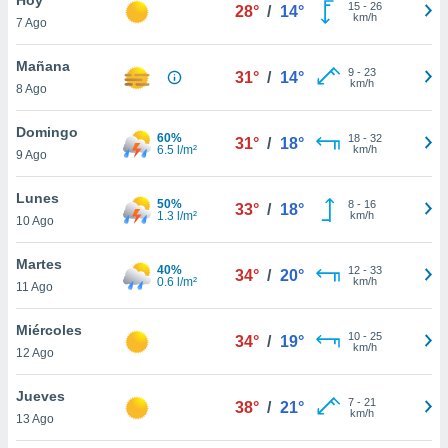
15
-
26
28°
/
14°
km/h
7 Ago
do en
 mismo.
sultar más
Mañana
9
-
23
31°
/
14°
 en nuestra
km/h
8 Ago
 Cookies
y
ualquier
Domingo
60%
18
-
32
31°
/
18°
6.5 l/m²
km/h
9 Ago
ento
 botón
ación de
Lunes
50%
8
-
16
33°
/
18°
kies
1.3 l/m²
km/h
10 Ago
 disponible
e nuestra
Martes
40%
12
-
33
.
34°
/
20°
0.6 l/m²
km/h
11 Ago
IVAMENTE,
Miércoles
10
-
25
34°
/
19°
km/h
12 Ago
as
 a cookies
Jueves
7
-
21
38°
/
21°
km/h
 no aceptar
13 Ago
ón de