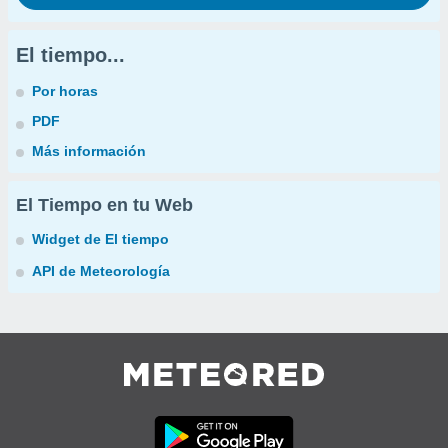
El tiempo...
Por horas
PDF
Más información
El Tiempo en tu Web
Widget de El tiempo
API de Meteorología