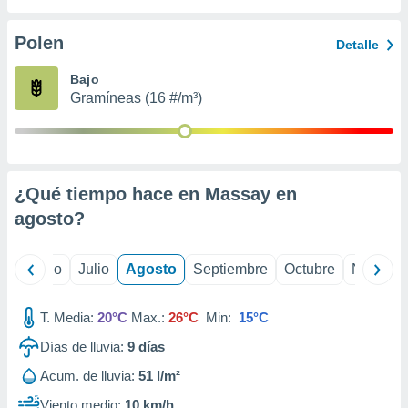
 seleccionar
o.
Polen
Detalle
calización
precisa e
Bajo
ión mediante
Gramíneas (16 #/m³)
, publicidad
dos,
 publicidad
,
¿Qué tiempo hace en Massay en
ón de
agosto
?
 desarrollo
s.
tros 1199
yo
Junio
Julio
Agosto
Septiembre
Octubre
Noviemb
ios
T. Media:
20°C
Max.:
26°C
Min:
15°C
Días de lluvia:
9
días
Acum. de lluvia:
51 l/m²
Viento medio:
10 km/h