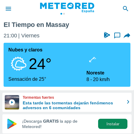
El Tiempo en Massay
privacidad
21:00
Viernes
...
o de
tiempo.com)
borado por
Nubes y claros
es para
24°
ue la
 que se
e calidad.
Noreste
eder a este
Sensación de 25°
8
20 km/h
ediante las
opciones:
Tormentas fuertes
ookies y
Esta tarde las tormentas dejarán fenómenos
e forma
adversos en 6 comunidades
d digital
¡Descarga
GRATIS
la app de
Instalar
ada, basada
Meteored!
mación