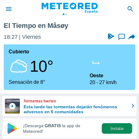
El Tiempo en Måsøy
privacidad
18:27
Viernes
...
o de
tiempo.com)
borado por
Cubierto
es para
10°
ue la
 que se
e calidad.
Oeste
eder a este
Sensación de 8°
20
27 km/h
ediante las
opciones:
Tormentas fuertes
ookies y
Esta tarde las tormentas dejarán fenómenos
e forma
adversos en 6 comunidades
d digital
¡Descarga
GRATIS
la app de
Instalar
ada, basada
Meteored!
mación