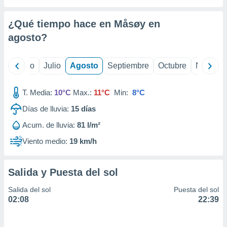
 seleccionar
o.
¿Qué tiempo hace en Måsøy en
calización
precisa e
agosto
?
ión mediante
, publicidad
yo
Junio
Julio
Agosto
Septiembre
Octubre
Noviemb
dos,
T. Media:
10°C
Max.:
11°C
Min:
8°C
 publicidad
,
Días de lluvia:
15
días
ón de
 desarrollo
Acum. de lluvia:
81 l/m²
s.
Viento medio:
19 km/h
tros 1199
ios
Salida y Puesta del sol
Salida del sol
Puesta del sol
02:08
22:39