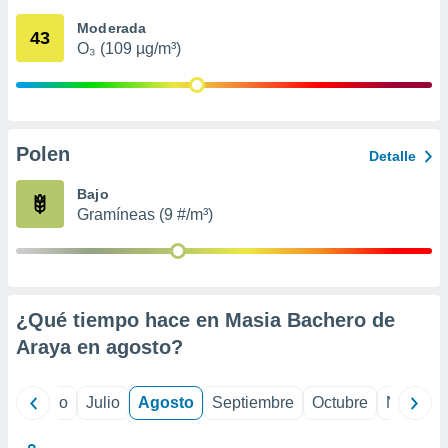
 seleccionar
o.
Moderada
43
O₃ (109 µg/m³)
calización
precisa e
ión mediante
, publicidad
Polen
Detalle
dos,
 publicidad
Bajo
,
Gramíneas (9 #/m³)
ón de
 desarrollo
s.
tros 1199
ios
¿Qué tiempo hace en Masia Bachero de
Araya en
agosto
?
yo
Junio
Julio
Agosto
Septiembre
Octubre
Noviemb