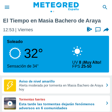
Araya
El Tiempo en Masia Bachero de Araya
privacidad
12:53
Viernes
...
o de
tiempo.com)
borado por
Soleado
es para
32°
ue la
 que se
e calidad.
UV
8 ¡Muy Alto!
eder a este
Sensación de 34°
FPS
25-50
ediante las
opciones:
Aviso de nivel amarillo
ookies y
Alerta moderada por tormenta en Masia Bachero de Araya
e forma
hoy
d digital
Tormentas fuertes
ada, basada
Esta tarde las tormentas dejarán fenómenos
adversos en 6 comunidades
mación