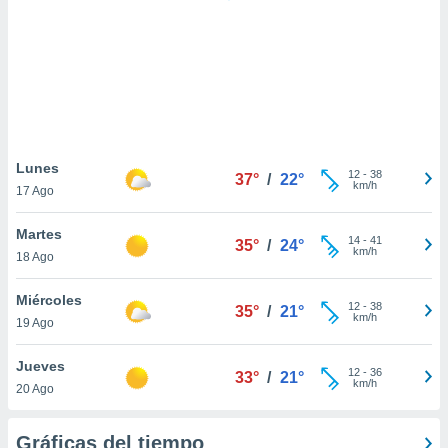
 botón
.
nto,
cios
kies,
ores únicos
Lunes
12
-
38
as similares
37°
/
22°
km/h
17 Ago
nar,
rocesar
Martes
onales como
14
-
41
35°
/
24°
km/h
 este sitio
18 Ago
recciones IP
ficadores de
Miércoles
12
-
38
35°
/
21°
 posible
km/h
19 Ago
s
 traten tus
Jueves
nales en
12
-
36
33°
/
21°
km/h
 interés
20 Ago
go a lo que
nerte. Para
Gráficas del tiempo
retirar su