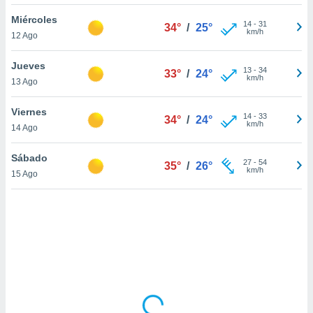
uedes
uestro sitio
Miércoles
14
-
31
34°
/
25°
.com. En
km/h
12 Ago
te
 de que
Jueves
talarán
13
-
34
33°
/
24°
km/h
13 Ago
e sean
para
a
Viernes
14
-
33
34°
/
24°
por el sitio
km/h
14 Ago
o se
cookies para
Sábado
27
-
54
35°
/
26°
km/h
15 Ago
nto ni para
licidad o
ado, aunque
sualizar
general no
ada. Puedes
 instalación
y acceder a
io web a
ste abono