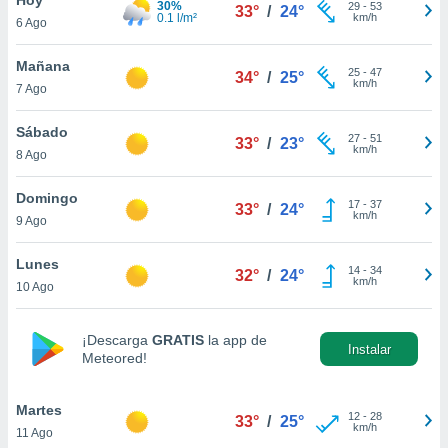
30%
29
-
53
33°
/
24°
0.1 l/m²
km/h
6 Ago
do en
 mismo.
sultar más
Mañana
25
-
47
34°
/
25°
 en nuestra
km/h
7 Ago
 Cookies
y
ualquier
Sábado
27
-
51
33°
/
23°
km/h
8 Ago
ento
 botón
ación de
Domingo
17
-
37
33°
/
24°
kies
km/h
9 Ago
 disponible
e nuestra
Lunes
14
-
34
.
32°
/
24°
km/h
10 Ago
IVAMENTE,
¡Descarga
GRATIS
la app de
Instalar
Meteored!
as
 a cookies
Martes
 no aceptar
12
-
28
33°
/
25°
km/h
11 Ago
ón de