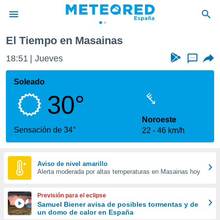
El Tiempo en Masainas
privacidad
18:51
Jueves
...
o de
tiempo.com)
borado por
Soleado
es para
30°
ue la
 que se
e calidad.
Noroeste
eder a este
Sensación de 34°
22
46 km/h
ediante las
opciones:
ookies y
Aviso de nivel amarillo
Alerta moderada por altas temperaturas en Masainas hoy
e forma
d digital
Previsión para el eclipse
ada, basada
Samuel Biener avisa de posibles tormentas y de
un domo de calor en España
mación