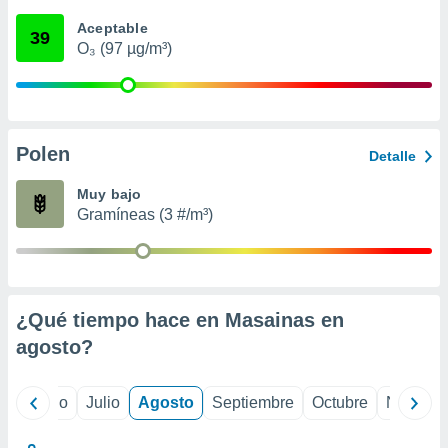
 seleccionar
o.
Aceptable
39
O₃ (97 µg/m³)
calización
precisa e
ión mediante
, publicidad
Polen
Detalle
dos,
 publicidad
Muy bajo
,
Gramíneas (3 #/m³)
ón de
 desarrollo
s.
tros 1199
ios
¿Qué tiempo hace en Masainas en
agosto
?
yo
Junio
Julio
Agosto
Septiembre
Octubre
Noviemb