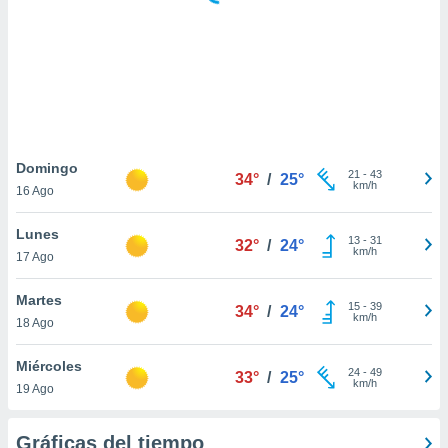
 botón
.
nto,
cios
kies,
ores únicos
Domingo
21
-
43
as similares
34°
/
25°
km/h
16 Ago
nar,
rocesar
Lunes
onales como
13
-
31
32°
/
24°
km/h
 este sitio
17 Ago
recciones IP
ficadores de
Martes
15
-
39
34°
/
24°
 posible
km/h
18 Ago
s
 traten tus
Miércoles
nales en
24
-
49
33°
/
25°
km/h
 interés
19 Ago
go a lo que
nerte. Para
Gráficas del tiempo
retirar su