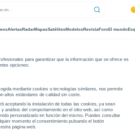
deos
Alertas
Radar
Mapas
Satélites
Modelos
Revista
Foro
El mundo
Esq
ofesionales para garantizar que la información que se ofrece es
entes opciones:
on
ecogida mediante cookies o tecnologías similares, nos permite
on altos estándares de calidad sin coste.
uvignon
eb aceptando la instalación de todas las cookies, ya sean
 y análisis del comportamiento en el sitio web, así como
...
ntenido personalizado en función del mismo. Puedes consultar
alquier momento el consentimiento pulsando el botón
Por horas
uestra página web.
Intervalos nubosos en las
próximas horas