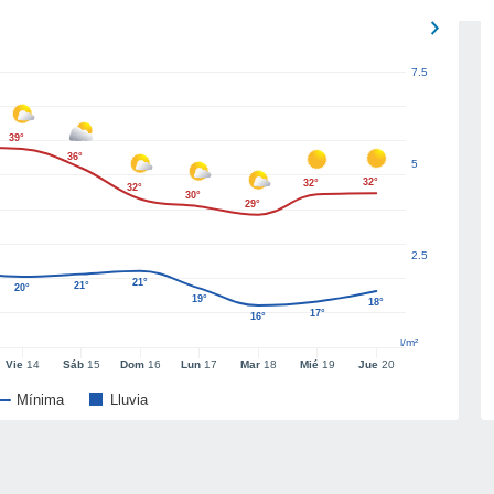
7.5
39°
36°
5
32°
32°
32°
30°
29°
2.5
21°
21°
20°
19°
18°
17°
16°
l/m²
Vie
14
Sáb
15
Dom
16
Lun
17
Mar
18
Mié
19
Jue
20
Mínima
Lluvia