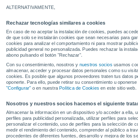
23°
ALTERNATIVAMENTE,
Rechazar tecnologías similares a cookies
Suroeste
En caso de no aceptar la instalación de cookies, puedes acced
Sensación de 24°
7
-
16 km/
de que solo se instalarán cookies que sean necesarias para garan
cookies para analizar el comportamiento ni para mostrar publici
publicidad general no personalizada. Puedes rechazar la instala
abono pulsando el botón "Rechazar".
Llega una vaguada
Este fin de semana dejará tormentas con lluv
Con su consentimiento, nosotros y
nuestros socios
usamos cooki
fuertes y granizo en España
almacenar, acceder y procesar datos personales como su visita e
cookies. Es posible que algunos proveedores traten tus datos pe
El Tiempo 1 - 7 días
Por horas
Actualidad
Mapa d
oponerte. Para ello, puede retirar su consentimiento u oponerse
"Configurar"
o en nuestra
Política de Cookies
en este sitio web.
Nosotros y nuestros socios hacemos el siguiente trata
Mañana
Lunes
Hoy
Almacenar la información en un dispositivo y/o acceder a ella, 
9 Ago
10 Ago
8 Ago
perfiles para publicidad personalizada, utilizar perfiles para sele
personalizar el contenido, uso de perfiles para la selección de c
medir el rendimiento del contenido, comprender al público a tra
procedentes de diferentes fuentes, desarrollo y mejora de los se
60%
40%
40%