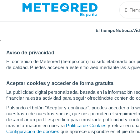
El tiempo
Noticias
Ví
Aviso de privacidad
El contenido de Meteored (tiempo.com) ha sido elaborado por pr
de calidad. Puedes acceder a este sitio web mediante las sigui
Aceptar cookies y acceder de forma gratuita
Inicio
Francia
Occitania
Gers
Mas-d'Auvign
La publicidad digital personalizada, basada en la información r
financiar nuestra actividad para seguir ofreciéndote contenido c
El Tiempo en Mas-d'A
Pulsando el botón "Aceptar y continuar", puedes acceder a la w
nuestras o de nuestros socios, que nos permiten el seguimiento
08:58
Sábado
desarrollar un perfil específico para mostrarte publicidad y co
más información en nuestra
Política de Cookies
y retirar en cu
Configuración de cookies
que aparece disponible en el pie de n
Soleado