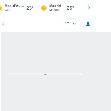
Mas-d'Auvignon
Madrid
Barcelona
23°
26°
Gers
Madrid
Barcelona
°C
uí