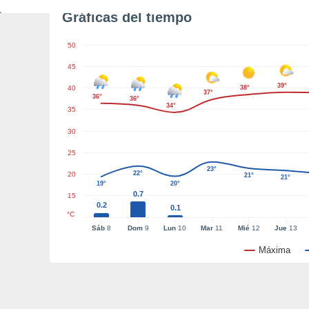
Gráficas del tiempo
50
45
39°
40
38°
37°
36°
36°
34°
35
30
25
23°
22°
20
21°
21°
19°
20°
0.7
15
0.2
0.1
°C
Sáb
8
Dom
9
Lun
10
Mar
11
Mié
12
Jue
13
Máxima