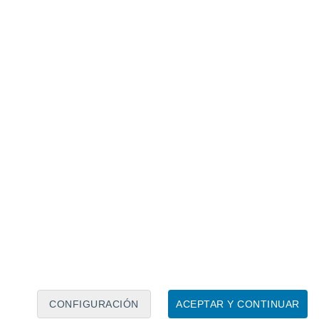
Calendario lunar
Lun
Mar
Mié
Jue
Vie
Sáb
Dom
8
9
10
11
12
13
14
15
16
17
18
19
20
21
CONFIGURACIÓN
ACEPTAR Y CONTINUAR