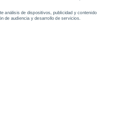
37°
/
23°
38°
/
21°
39°
/
21°
39°
/
20°
e análisis de dispositivos, publicidad y contenido
n de audiencia y desarrollo de servicios.
-
26
km/h
8
-
20
km/h
11
-
21
km/h
15
-
28
km/h
 de agosto
Suroeste
1 Bajo
7
-
16 km/h
FPS:
no
Oeste
2 Bajo
5
-
16 km/h
FPS:
no
Oeste
4 Medio
3
-
15 km/h
FPS:
6-10
Oeste
6 Alto
1
-
14 km/h
FPS:
15-25