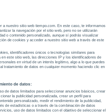
er a nuestro sitio web tiempo.com. En este caso, te informamos
h
tizar la navegación por el sitio web, pero no se utilizarán
dad o contenido personalizado, aunque sí podrás visualizar
ción de cookies y acceder a nuestro sitio web a través de este
ias
es, identificadores únicos o tecnologías similares para
n este sitio web, las direcciones IP y los identificadores de
rsonales en virtud de un interés legítimo, algo a lo que puedes
e nubosidad
Radar de lluvia
Satélites
Modelos
 al tratamiento de datos en cualquier momento haciendo clic en
miento de datos:
Martes
Miércoles
Jueves
Viernes
uso de datos limitados para seleccionar anuncios básicos, crear
11 Ago
12 Ago
13 Ago
14 Ago
ccionar la publicidad personalizada, crear un perfil para
ontenido personalizado, medir el rendimiento de la publicidad,
vés de estadísticas o a través de la combinación de datos
rvicios, uso de datos limitados con el objetivo de seleccionar el