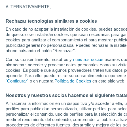
A - V
ALTERNATIVAMENTE,
A
Rechazar tecnologías similares a cookies
Adria
En caso de no aceptar la instalación de cookies, puedes acced
de que solo se instalarán cookies que sean necesarias para garan
Ariano nel Polesine
cookies para analizar el comportamiento ni para mostrar publici
publicidad general no personalizada. Puedes rechazar la instala
B
abono pulsando el botón "Rechazar".
Con su consentimiento, nosotros y
Badia Polesine
nuestros socios
usamos cooki
almacenar, acceder y procesar datos personales como su visita e
Bagnolo Di Po
cookies. Es posible que algunos proveedores traten tus datos pe
oponerte. Para ello, puede retirar su consentimiento u oponerse
"Configurar"
o en nuestra
Política de Cookies
en este sitio web.
C
Calto
Nosotros y nuestros socios hacemos el siguiente trata
Almacenar la información en un dispositivo y/o acceder a ella, 
Canaro
perfiles para publicidad personalizada, utilizar perfiles para sele
Canda
personalizar el contenido, uso de perfiles para la selección de c
medir el rendimiento del contenido, comprender al público a tra
Castelguglielmo
procedentes de diferentes fuentes, desarrollo y mejora de los se