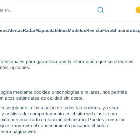
deos
Alertas
Radar
Mapas
Satélites
Modelos
Revista
Foro
El mundo
Esq
ofesionales para garantizar que la información que se ofrece es
entes opciones:
ecogida mediante cookies o tecnologías similares, nos permite
on altos estándares de calidad sin coste.
ciudades de la Provincia
eb aceptando la instalación de todas las cookies, ya sean
 y análisis del comportamiento en el sitio web, así como
ntenido personalizado en función del mismo. Puedes consultar
alquier momento el consentimiento pulsando el botón
uestra página web.