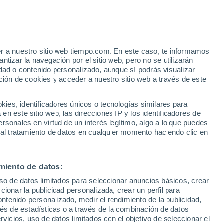
Arquà Polesine
er a nuestro sitio web tiempo.com. En este caso, te informamos
tizar la navegación por el sitio web, pero no se utilizarán
dad o contenido personalizado, aunque sí podrás visualizar
ción de cookies y acceder a nuestro sitio web a través de este
es, identificadores únicos o tecnologías similares para
Bergantino
n este sitio web, las direcciones IP y los identificadores de
Bosaro
rsonales en virtud de un interés legítimo, algo a lo que puedes
 al tratamiento de datos en cualquier momento haciendo clic en
Ceneselli
miento de datos:
uso de datos limitados para seleccionar anuncios básicos, crear
Ceregnano
ccionar la publicidad personalizada, crear un perfil para
Corbola
ontenido personalizado, medir el rendimiento de la publicidad,
vés de estadísticas o a través de la combinación de datos
Costa Di Rovigo
rvicios, uso de datos limitados con el objetivo de seleccionar el