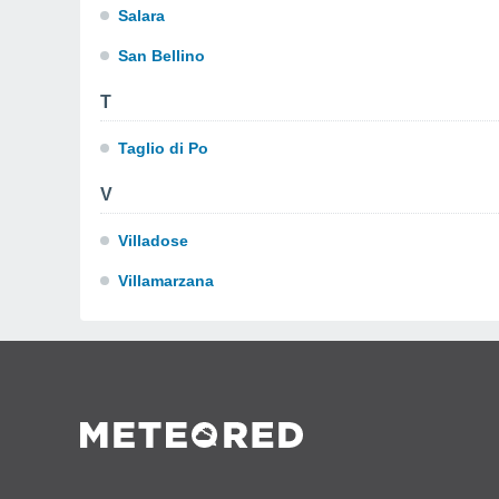
Salara
San Bellino
T
Taglio di Po
V
Villadose
Villamarzana