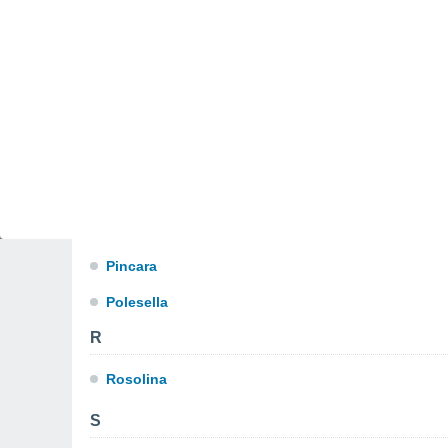
Melara
O
Occhiobello
P
Papozze
Pettorazza Grimani
Pincara
Polesella
R
Rosolina
S