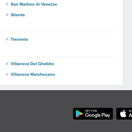
San Martino di Venezze
Stienta
Trecenta
Villanova Del Ghebbo
Villanova Marchesana