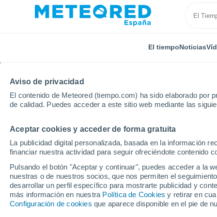
El tiempo
Noticias
Ví
Aviso de privacidad
El contenido de Meteored (tiempo.com) ha sido elaborado por pr
de calidad. Puedes acceder a este sitio web mediante las sigui
Aceptar cookies y acceder de forma gratuita
Inicio
Italia
Provincia de Rovigo
Localidades
La publicidad digital personalizada, basada en la información r
financiar nuestra actividad para seguir ofreciéndote contenido c
El tiempo en todas las 
Pulsando el botón "Aceptar y continuar", puedes acceder a la w
de Rovigo
nuestras o de nuestros socios, que nos permiten el seguimiento
desarrollar un perfil específico para mostrarte publicidad y co
más información en nuestra
Política de Cookies
y retirar en cu
Todas las localidades de la Provincia de Rovigo
Configuración de cookies
que aparece disponible en el pie de n