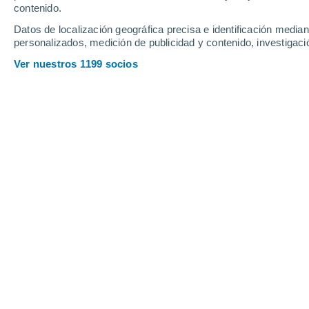
contenido.
Castelmassa
Datos de localización geográfica precisa e identificación mediant
Castelnovo Bariano
personalizados, medición de publicidad y contenido, investigació
Ver nuestros 1199 socios
F
Ficarolo
Fiesso Umbertiano
G
Gaiba
Gavello
L
Lendinara
Loreo
M