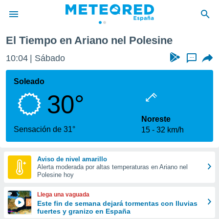
El Tiempo en Ariano nel Polesine
privacidad
10:04
Sábado
...
o de
tiempo.com)
borado por
Soleado
es para
30°
ue la
 que se
e calidad.
Noreste
eder a este
Sensación de 31°
15
32 km/h
ediante las
opciones:
Aviso de nivel amarillo
ookies y
Alerta moderada por altas temperaturas en Ariano nel
e forma
Polesine hoy
d digital
Llega una vaguada
ada, basada
Este fin de semana dejará tormentas con lluvias
fuertes y granizo en España
mación