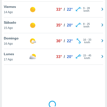
uedes
uestro sitio
Viernes
9
-
28
33°
/
22°
.com. En
km/h
14 Ago
te
 de que
Sábado
talarán
8
-
25
35°
/
20°
km/h
15 Ago
e sean
para
a
Domingo
16
-
33
36°
/
22°
por el sitio
km/h
16 Ago
o se
cookies para
Lunes
15
-
45
33°
/
20°
km/h
17 Ago
nto ni para
licidad o
ado, aunque
sualizar
general no
ada. Puedes
 instalación
y acceder a
io web a
ste abono