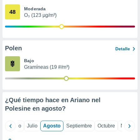
 seleccionar
o.
Moderada
48
O₃ (123 µg/m³)
calización
precisa e
ión mediante
, publicidad
Polen
Detalle
dos,
 publicidad
Bajo
,
Gramíneas (19 #/m³)
ón de
 desarrollo
s.
tros 1199
ios
¿Qué tiempo hace en Ariano nel
Polesine en
agosto
?
yo
Junio
Julio
Agosto
Septiembre
Octubre
Noviemb