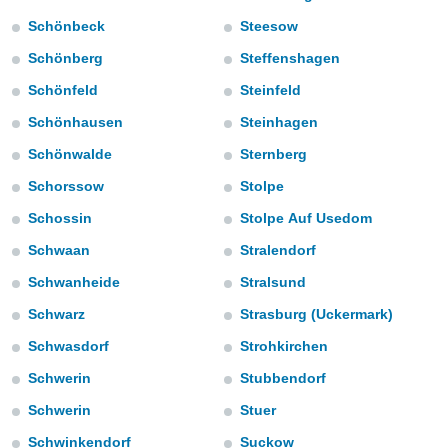
do en
Schönbeck
Steesow
 mismo.
Schönberg
Steffenshagen
sultar más
 en nuestra
Schönfeld
Steinfeld
 Cookies
y
ualquier
Schönhausen
Steinhagen
Schönwalde
Sternberg
ento
 botón
Schorssow
Stolpe
ación de
kies
Schossin
Stolpe Auf Usedom
 disponible
Schwaan
Stralendorf
e nuestra
.
Schwanheide
Stralsund
IVAMENTE,
Schwarz
Strasburg (Uckermark)
Schwasdorf
Strohkirchen
as
Schwerin
Stubbendorf
 a cookies
Schwerin
Stuer
 no aceptar
ón de
Schwinkendorf
Suckow