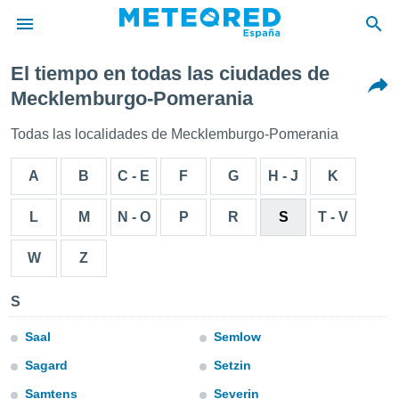
El tiempo en todas las ciudades de
privacidad
Mecklemburgo-Pomerania
o de
tiempo.com)
Todas las localidades de Mecklemburgo-Pomerania
borado por
es para
A
B
C - E
F
G
H - J
K
ue la
 que se
e calidad.
L
M
N - O
P
R
S
T - V
eder a este
ediante las
W
Z
opciones:
ookies y
S
e forma
Saal
Semlow
d digital
Sagard
Setzin
ada, basada
mación
Samtens
Severin