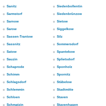
ediante
ecnologías
Sanitz
Siedenbollentin
nos permite
Sarmstorf
Siedenbrünzow
estra
ara seguir
Sarnow
Sietow
e contenido
stándares
Sarow
Siggelkow
ACEPTAR
sin coste.
Y
Sassen-Trantow
Silz
CONTINUAR
 botón
Sassnitz
Sommersdorf
continuar",
der a la
CONFIGURACIÓN
Satow
Spantekow
ndo la
 de todas
Sauzin
Splietsdorf
, ya sean
Schaprode
Sponholz
de nuestros
 nos
Schimm
Spornitz
 y análisis
Schlagsdorf
Stäbelow
tamiento en
Schlemmin
Stadtmitte
b, así como
un perfil
Schloen
Staven
para
ublicidad y
Schmatzin
Stavenhagen