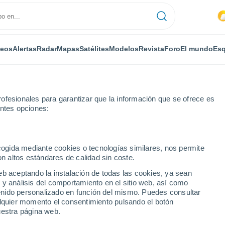
deos
Alertas
Radar
Mapas
Satélites
Modelos
Revista
Foro
El mundo
Esq
ofesionales para garantizar que la información que se ofrece es
entes opciones:
Localidades
ecogida mediante cookies o tecnologías similares, nos permite
on altos estándares de calidad sin coste.
ciudades de la Provincia
eb aceptando la instalación de todas las cookies, ya sean
 y análisis del comportamiento en el sitio web, así como
ntenido personalizado en función del mismo. Puedes consultar
alquier momento el consentimiento pulsando el botón
uestra página web.