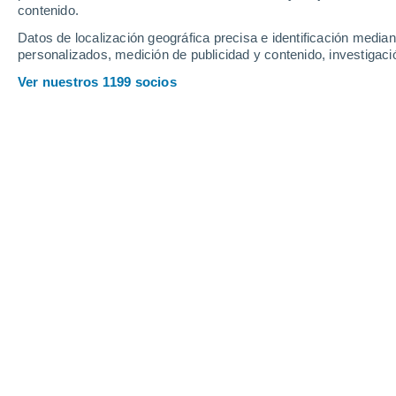
Pilares del Medi
contenido.
Datos de localización geográfica precisa e identificación mediant
Pinomar
personalizados, medición de publicidad y contenido, investigació
Pinoso
Ver nuestros 1199 socios
Q
Quatretondeta
R
Racó de l'Oix
Rada de Moraira
Rafal
el Ràfol d'Almúnia
Raiguero de Levante
Ras-Pas