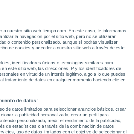
 - X
Pla de l'Amerador
er a nuestro sitio web tiempo.com. En este caso, te informamos
tizar la navegación por el sitio web, pero no se utilizarán
Planes
dad o contenido personalizado, aunque sí podrás visualizar
ción de cookies y acceder a nuestro sitio web a través de este
Playa Flamenca
Playas de Orihuela
es, identificadores únicos o tecnologías similares para
n este sitio web, las direcciones IP y los identificadores de
els Poblets
rsonales en virtud de un interés legítimo, algo a lo que puedes
 al tratamiento de datos en cualquier momento haciendo clic en
Polideportivo Benidorm
Polígono Industrial Campo Alto
miento de datos:
Polop
uso de datos limitados para seleccionar anuncios básicos, crear
ccionar la publicidad personalizada, crear un perfil para
Pomares
ontenido personalizado, medir el rendimiento de la publicidad,
Pub Estardust
vés de estadísticas o a través de la combinación de datos
rvicios, uso de datos limitados con el objetivo de seleccionar el