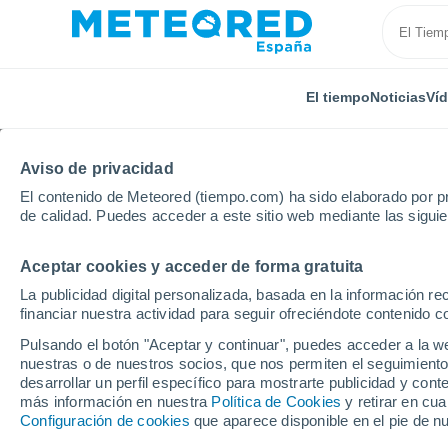
El tiempo
Noticias
Ví
Aviso de privacidad
El contenido de Meteored (tiempo.com) ha sido elaborado por pr
de calidad. Puedes acceder a este sitio web mediante las sigui
Aceptar cookies y acceder de forma gratuita
Inicio
Comunidad Valenciana
Provincia de Alicante
La publicidad digital personalizada, basada en la información r
financiar nuestra actividad para seguir ofreciéndote contenido c
El tiempo en todas las 
Pulsando el botón "Aceptar y continuar", puedes acceder a la w
de Alicante
nuestras o de nuestros socios, que nos permiten el seguimiento
desarrollar un perfil específico para mostrarte publicidad y co
más información en nuestra
Política de Cookies
y retirar en cu
Todas las localidades de la Provincia de Alicante
Configuración de cookies
que aparece disponible en el pie de n