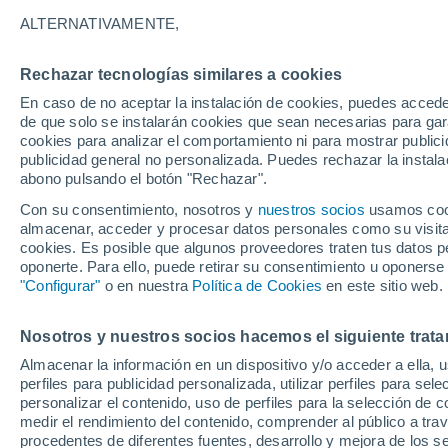
A
B
C - D
E - J
L - O
P - S
T
ALTERNATIVAMENTE,
P
Rechazar tecnologías similares a cookies
Parcent
En caso de no aceptar la instalación de cookies, puedes acced
de que solo se instalarán cookies que sean necesarias para garan
Parque Industrial de Elche
cookies para analizar el comportamiento ni para mostrar publici
publicidad general no personalizada. Puedes rechazar la instala
Pau Los Dolses
abono pulsando el botón "Rechazar".
Pedreguer
Con su consentimiento, nosotros y
nuestros socios
usamos cooki
almacenar, acceder y procesar datos personales como su visita e
Pego
cookies. Es posible que algunos proveedores traten tus datos pe
oponerte. Para ello, puede retirar su consentimiento u oponerse
Penàguila
"Configurar"
o en nuestra
Política de Cookies
en este sitio web.
Penyal d'Ifac
Nosotros y nuestros socios hacemos el siguiente trata
Perleta
Almacenar la información en un dispositivo y/o acceder a ella, 
perfiles para publicidad personalizada, utilizar perfiles para sele
Petrer
personalizar el contenido, uso de perfiles para la selección de c
Pilar de la Horadada
medir el rendimiento del contenido, comprender al público a tra
procedentes de diferentes fuentes, desarrollo y mejora de los se