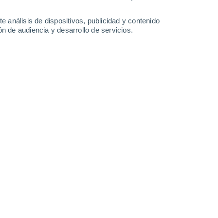
Pueblo Acantilado
e análisis de dispositivos, publicidad y contenido
Pueblo Lucero
n de audiencia y desarrollo de servicios.
Punta Prima
Residencia los Altos
Residencial Venecia II
Residencial Venecia IV
Residencial Venecia V
Riquer Bajo
Rojales