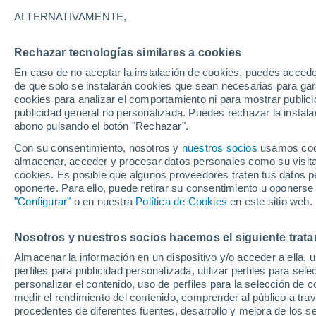
A
B
C - D
E - J
L - O
P - S
T
ALTERNATIVAMENTE,
C
Rechazar tecnologías similares a cookies
Cabo Roig
En caso de no aceptar la instalación de cookies, puedes acced
de que solo se instalarán cookies que sean necesarias para garan
Cala d'Or
cookies para analizar el comportamiento ni para mostrar publici
publicidad general no personalizada. Puedes rechazar la instala
Calandari
abono pulsando el botón "Rechazar".
Callosa d'En Sarrià
Con su consentimiento, nosotros y
nuestros socios
usamos cooki
almacenar, acceder y procesar datos personales como su visita e
Callosa de Segura
cookies. Es posible que algunos proveedores traten tus datos pe
oponerte. Para ello, puede retirar su consentimiento u oponerse
Calpe
"Configurar"
o en nuestra
Política de Cookies
en este sitio web.
Campell
Nosotros y nuestros socios hacemos el siguiente trata
el Camp de Mirra Campo de Mirra
Almacenar la información en un dispositivo y/o acceder a ella, 
perfiles para publicidad personalizada, utilizar perfiles para sele
Cañada
personalizar el contenido, uso de perfiles para la selección de c
Cañada de Don Ciro
medir el rendimiento del contenido, comprender al público a tra
procedentes de diferentes fuentes, desarrollo y mejora de los se