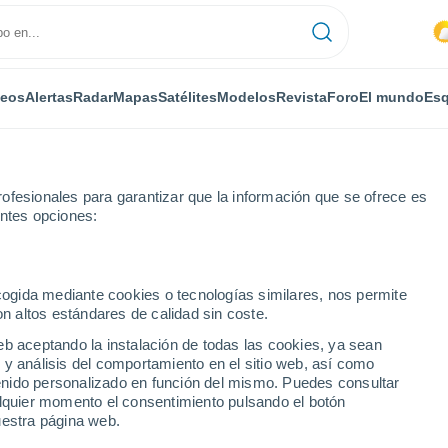
deos
Alertas
Radar
Mapas
Satélites
Modelos
Revista
Foro
El mundo
Esq
ofesionales para garantizar que la información que se ofrece es
entes opciones:
Localidades
ecogida mediante cookies o tecnologías similares, nos permite
on altos estándares de calidad sin coste.
ciudades de la Provincia
eb aceptando la instalación de todas las cookies, ya sean
 y análisis del comportamiento en el sitio web, así como
ntenido personalizado en función del mismo. Puedes consultar
alquier momento el consentimiento pulsando el botón
uestra página web.