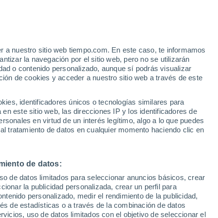
 - X
Catamarruch
er a nuestro sitio web tiempo.com. En este caso, te informamos
tizar la navegación por el sitio web, pero no se utilizarán
Catral
dad o contenido personalizado, aunque sí podrás visualizar
ción de cookies y acceder a nuestro sitio web a través de este
Cavafría
Cela de Nuñez
es, identificadores únicos o tecnologías similares para
n este sitio web, las direcciones IP y los identificadores de
Chines
rsonales en virtud de un interés legítimo, algo a lo que puedes
 al tratamiento de datos en cualquier momento haciendo clic en
Chinorlet
Ciudad Deportiva Benidorm
miento de datos:
Ciudad Jardín
uso de datos limitados para seleccionar anuncios básicos, crear
ccionar la publicidad personalizada, crear un perfil para
Ciudad Quesada
ontenido personalizado, medir el rendimiento de la publicidad,
Clara
vés de estadísticas o a través de la combinación de datos
rvicios, uso de datos limitados con el objetivo de seleccionar el