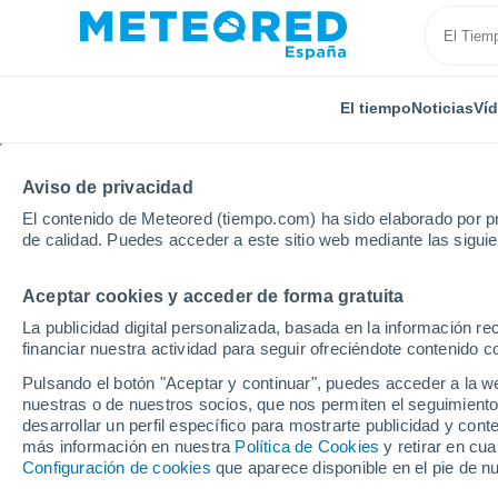
El tiempo
Noticias
Ví
Aviso de privacidad
El contenido de Meteored (tiempo.com) ha sido elaborado por pr
de calidad. Puedes acceder a este sitio web mediante las sigui
Aceptar cookies y acceder de forma gratuita
Inicio
Comunidad Valenciana
Provincia de Alicante
La publicidad digital personalizada, basada en la información r
financiar nuestra actividad para seguir ofreciéndote contenido c
El tiempo en todas las 
Pulsando el botón "Aceptar y continuar", puedes acceder a la w
de Alicante
nuestras o de nuestros socios, que nos permiten el seguimiento
desarrollar un perfil específico para mostrarte publicidad y co
más información en nuestra
Política de Cookies
y retirar en cu
Todas las localidades de la Provincia de Alicante
Configuración de cookies
que aparece disponible en el pie de n