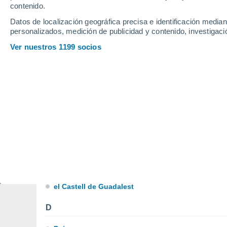
Canalobre
contenido.
Datos de localización geográfica precisa e identificación mediant
Cap de la Nao
personalizados, medición de publicidad y contenido, investigació
Caprala
Ver nuestros 1199 socios
Carbonera
Carrefour Benidorm
Casa Groga
Casas de Torrat
Casas Rebate
Castalla
Castell de Castells
el Castell de Guadalest
D