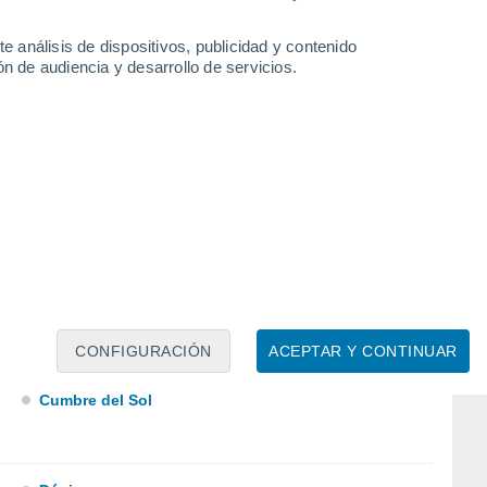
Cocentaina
e análisis de dispositivos, publicidad y contenido
Collado de la Peña Rubia
n de audiencia y desarrollo de servicios.
Condomina
Confrides
Correntías Atlas
Correntías Medias
Costa Nova
Coveta Fumá
Cox
CONFIGURACIÓN
ACEPTAR Y CONTINUAR
Crevillent
Cumbre del Sol