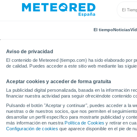
El tiempo
Noticias
Ví
Aviso de privacidad
El contenido de Meteored (tiempo.com) ha sido elaborado por pr
de calidad. Puedes acceder a este sitio web mediante las sigui
Aceptar cookies y acceder de forma gratuita
Inicio
Italia
Ciudad Metropolitana de Reggio Calabr
La publicidad digital personalizada, basada en la información r
financiar nuestra actividad para seguir ofreciéndote contenido c
El Tiempo en Maropati
Pulsando el botón "Aceptar y continuar", puedes acceder a la w
nuestras o de nuestros socios, que nos permiten el seguimiento
14:47
Viernes
desarrollar un perfil específico para mostrarte publicidad y co
más información en nuestra
Política de Cookies
y retirar en cu
Configuración de cookies
que aparece disponible en el pie de n
Lluvia débil