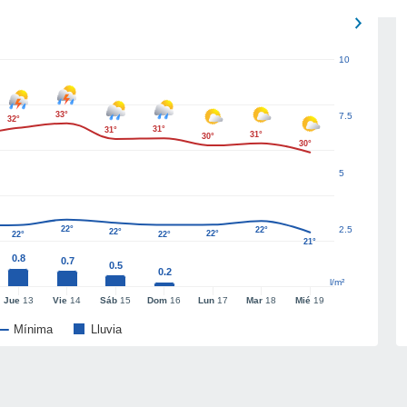
10
33°
7.5
32°
31°
31°
31°
30°
30°
5
22°
2.5
22°
22°
22°
22°
22°
21°
0.8
0.7
0.5
0.2
l/m²
Jue
13
Vie
14
Sáb
15
Dom
16
Lun
17
Mar
18
Mié
19
Mínima
Lluvia