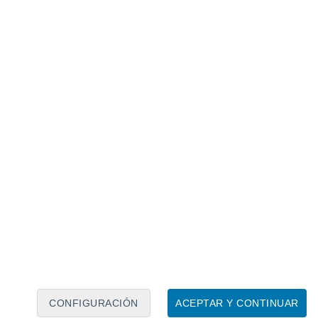
Calendario lunar
Lun
Mar
Mié
Jue
Vie
Sáb
Dom
7
8
9
10
11
12
13
14
15
16
17
18
19
20
CONFIGURACIÓN
ACEPTAR Y CONTINUAR