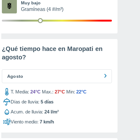
Muy bajo
Gramíneas (4 #/m³)
¿Qué tiempo hace en Maropati en
agosto
?
Agosto
T. Media:
24°C
Max.:
27°C
Min:
22°C
Días de lluvia:
5
días
Acum. de lluvia:
24 l/m²
Viento medio:
7 km/h