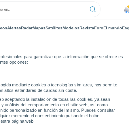
deos
Alertas
Radar
Mapas
Satélites
Modelos
Revista
Foro
El mundo
Esq
ofesionales para garantizar que la información que se ofrece es
entes opciones:
ia
Maropati
ecogida mediante cookies o tecnologías similares, nos permite
on altos estándares de calidad sin coste.
eb aceptando la instalación de todas las cookies, ya sean
 y análisis del comportamiento en el sitio web, así como
...
ntenido personalizado en función del mismo. Puedes consultar
alquier momento el consentimiento pulsando el botón
Por horas
uestra página web.
Calor Húmedo Sofocante en las
próximas horas