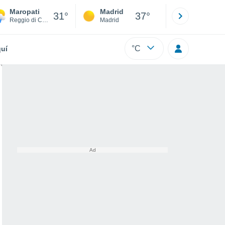
Maropati
Madrid
Barcelona
31°
37°
Reggio di Calabria
Madrid
Barcelona
°C
uí