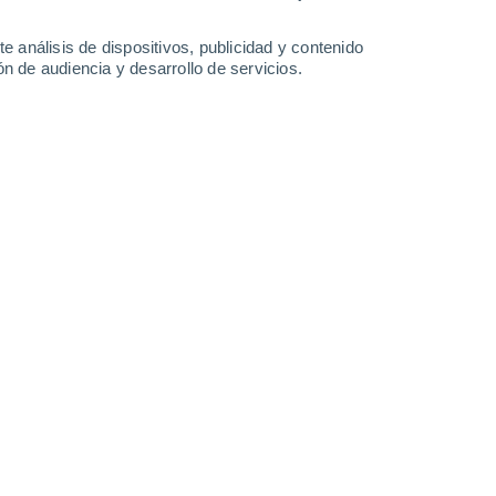
1.7 l/m²
1 l/m²
0.7 l/m²
0.8 l/m²
32°
/
23°
32°
/
23°
32°
/
22°
32°
/
22°
e análisis de dispositivos, publicidad y contenido
n de audiencia y desarrollo de servicios.
-
34
km/h
13
-
36
km/h
10
-
32
km/h
7
-
29
km/h
to
Oeste
5 Medio
9
-
30 km/h
FPS:
6-10
Noroeste
4 Medio
10
-
29 km/h
FPS:
6-10
Oeste
2 Bajo
10
-
29 km/h
FPS:
no
Noroeste
1 Bajo
10
-
28 km/h
FPS:
no