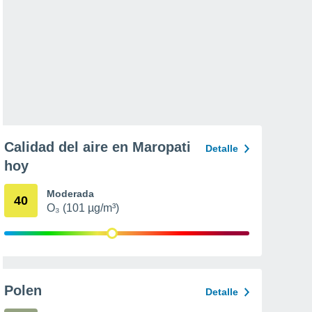
Calidad del aire en Maropati
Detalle
hoy
Moderada
40
O₃ (101 µg/m³)
Polen
Detalle