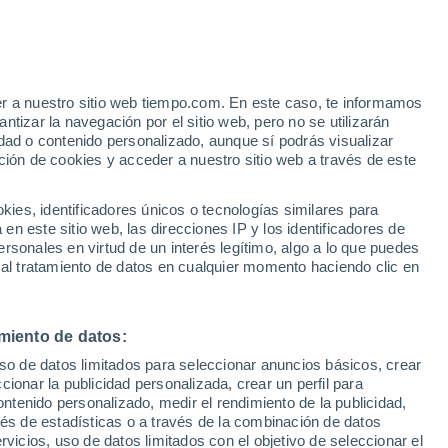
Aviso de nivel naranja
Alerta importante por altas
temperaturas en Maropati hoy
er a nuestro sitio web tiempo.com. En este caso, te informamos
tizar la navegación por el sitio web, pero no se utilizarán
dad o contenido personalizado, aunque sí podrás visualizar
ción de cookies y acceder a nuestro sitio web a través de este
es, identificadores únicos o tecnologías similares para
n este sitio web, las direcciones IP y los identificadores de
rsonales en virtud de un interés legítimo, algo a lo que puedes
ualidad
Mapa de lluvia
Satélites
Modelos
 al tratamiento de datos en cualquier momento haciendo clic en
miento de datos:
Lunes
Martes
Miércoles
Jueves
uso de datos limitados para seleccionar anuncios básicos, crear
10 Ago
11 Ago
12 Ago
13 Ago
ccionar la publicidad personalizada, crear un perfil para
ontenido personalizado, medir el rendimiento de la publicidad,
vés de estadísticas o a través de la combinación de datos
rvicios, uso de datos limitados con el objetivo de seleccionar el
80%
70%
80%
70%