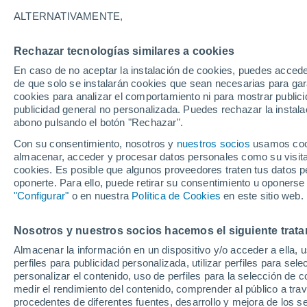
31°
ALTERNATIVAMENTE,
Rechazar tecnologías similares a cookies
50%
En caso de no aceptar la instalación de cookies, puedes acced
Sensación de 35°
0.3 l/m²
de que solo se instalarán cookies que sean necesarias para garan
cookies para analizar el comportamiento ni para mostrar publici
publicidad general no personalizada. Puedes rechazar la instala
abono pulsando el botón "Rechazar".
Tormentas fuertes
Esta tarde las tormentas dejarán fenómenos
Con su consentimiento, nosotros y
nuestros socios
usamos cooki
adversos en 6 comunidades
almacenar, acceder y procesar datos personales como su visita e
cookies. Es posible que algunos proveedores traten tus datos pe
El Tiempo 1 - 7 días
Por horas
Radar de lluvia
Act
oponerte. Para ello, puede retirar su consentimiento u oponerse
"Configurar"
o en nuestra
Política de Cookies
en este sitio web.
Nosotros y nuestros socios hacemos el siguiente trata
Mañana
Domingo
Hoy
Almacenar la información en un dispositivo y/o acceder a ella, 
8 Ago
9 Ago
7 Ago
perfiles para publicidad personalizada, utilizar perfiles para sele
personalizar el contenido, uso de perfiles para la selección de c
medir el rendimiento del contenido, comprender al público a tra
procedentes de diferentes fuentes, desarrollo y mejora de los se
70%
70%