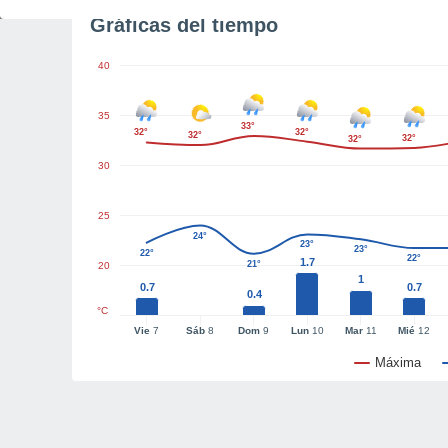
Gráficas del tiempo
40
35
33°
32°
32°
32°
32°
32°
30
25
24°
23°
23°
22°
22°
1.7
21°
20
1
0.7
0.7
0.4
°C
Vie
7
Sáb
8
Dom
9
Lun
10
Mar
11
Mié
12
Máxima