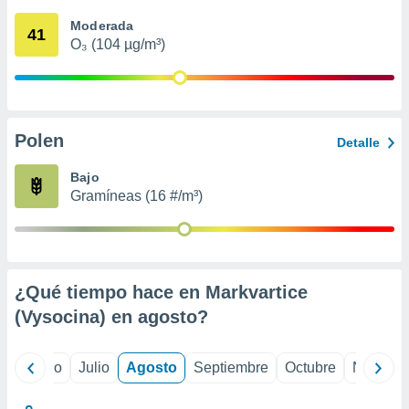
 seleccionar
o.
Moderada
41
O₃ (104 µg/m³)
calización
precisa e
ión mediante
, publicidad
Polen
Detalle
dos,
 publicidad
Bajo
,
Gramíneas (16 #/m³)
ón de
 desarrollo
s.
tros 1199
ios
¿Qué tiempo hace en Markvartice
(Vysocina) en
agosto
?
yo
Junio
Julio
Agosto
Septiembre
Octubre
Noviemb