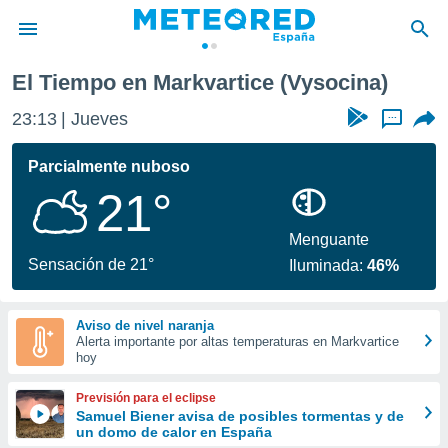
El Tiempo en Markvartice (Vysocina)
privacidad
23:13
Jueves
...
o de
tiempo.com)
borado por
Parcialmente nuboso
es para
21°
ue la
 que se
e calidad.
Menguante
eder a este
Sensación de 21°
Iluminada:
46%
ediante las
opciones:
Aviso de nivel naranja
ookies y
Alerta importante por altas temperaturas en Markvartice
e forma
hoy
d digital
Previsión para el eclipse
ada, basada
Samuel Biener avisa de posibles tormentas y de
un domo de calor en España
mación