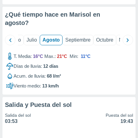
 seleccionar
o.
¿Qué tiempo hace en Marisol en
calización
precisa e
agosto
?
ión mediante
, publicidad
yo
Junio
Julio
Agosto
Septiembre
Octubre
Noviemb
dos,
T. Media:
16°C
Max.:
21°C
Min:
11°C
 publicidad
,
Días de lluvia:
12
días
ón de
 desarrollo
Acum. de lluvia:
68 l/m²
s.
Viento medio:
13 km/h
tros 1199
ios
Salida y Puesta del sol
Salida del sol
Puesta del sol
03:53
19:43