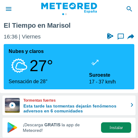
El Tiempo en Marisol
privacidad
16:36
Viernes
...
o de
tiempo.com)
borado por
Nubes y claros
es para
27°
ue la
 que se
e calidad.
Suroeste
eder a este
Sensación de 28°
17
37 km/h
ediante las
opciones:
Tormentas fuertes
ookies y
Esta tarde las tormentas dejarán fenómenos
e forma
adversos en 6 comunidades
d digital
¡Descarga
GRATIS
la app de
Instalar
ada, basada
Meteored!
mación