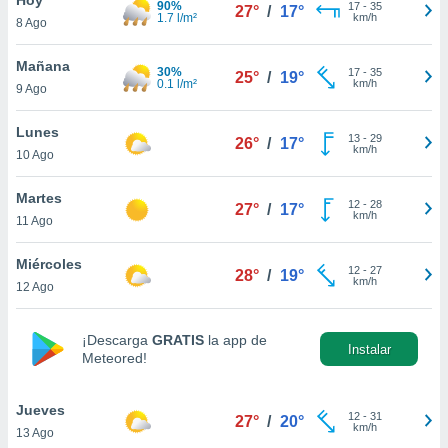
90%
17
-
35
27°
/
17°
1.7 l/m²
km/h
8 Ago
do en
 mismo.
sultar más
Mañana
30%
17
-
35
25°
/
19°
 en nuestra
0.1 l/m²
km/h
9 Ago
 Cookies
y
ualquier
Lunes
13
-
29
26°
/
17°
km/h
10 Ago
ento
 botón
ación de
Martes
12
-
28
27°
/
17°
kies
km/h
11 Ago
 disponible
e nuestra
Miércoles
12
-
27
.
28°
/
19°
km/h
12 Ago
IVAMENTE,
¡Descarga
GRATIS
la app de
Instalar
Meteored!
as
 a cookies
Jueves
 no aceptar
12
-
31
27°
/
20°
km/h
13 Ago
ón de