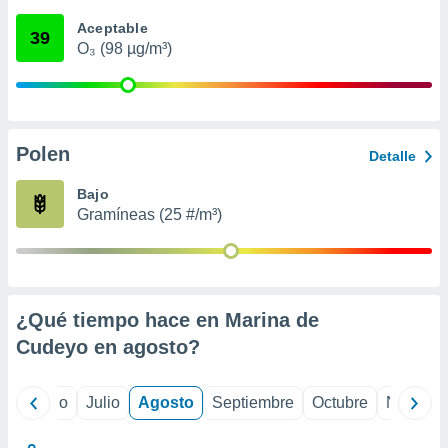
 seleccionar
o.
Aceptable
39
O₃ (98 µg/m³)
calización
precisa e
ión mediante
, publicidad
Polen
Detalle
dos,
 publicidad
Bajo
,
Gramíneas (25 #/m³)
ón de
 desarrollo
s.
tros 1199
ios
¿Qué tiempo hace en Marina de
Cudeyo en
agosto
?
yo
Junio
Julio
Agosto
Septiembre
Octubre
Noviemb