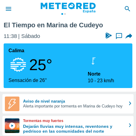
El Tiempo en Marina de Cudeyo
privacidad
11:38
Sábado
...
o de
tiempo.com)
borado por
Calima
es para
25°
ue la
 que se
e calidad.
Norte
eder a este
Sensación de 26°
10
23 km/h
ediante las
opciones:
ookies y
Aviso de nivel naranja
Alerta importante por tormenta en Marina de Cudeyo hoy
e forma
d digital
Tormentas muy fuertes
ada, basada
Dejarán lluvias muy intensas, reventones y
pedrisco en las comunidades del norte
mación