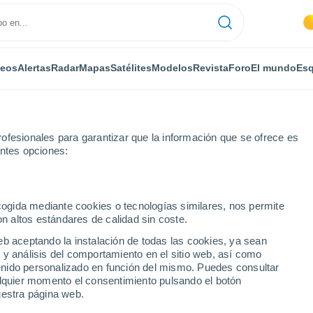
deos
Alertas
Radar
Mapas
Satélites
Modelos
Revista
Foro
El mundo
Esq
ofesionales para garantizar que la información que se ofrece es
entes opciones:
Marigny
ecogida mediante cookies o tecnologías similares, nos permite
on altos estándares de calidad sin coste.
llier)
eb aceptando la instalación de todas las cookies, ya sean
 y análisis del comportamiento en el sitio web, así como
...
ntenido personalizado en función del mismo. Puedes consultar
alquier momento el consentimiento pulsando el botón
Por horas
uestra página web.
Cielos despejados en las
próximas horas