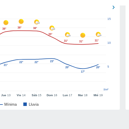
15
38°
38°
38°
35°
31°
31°
31°
10
23°
22°
22°
21°
5
20°
20°
17°
l/m²
Jue
13
Vie
14
Sáb
15
Dom
16
Lun
17
Mar
18
Mié
19
Mínima
Lluvia