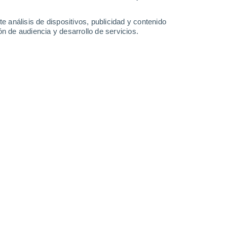
1.5 l/m²
2.7 l/m²
35°
/
20°
35°
/
20°
34°
/
18°
38°
/
21°
e análisis de dispositivos, publicidad y contenido
n de audiencia y desarrollo de servicios.
-
20
km/h
12
-
39
km/h
8
-
20
km/h
7
-
18
km/h
o
Norte
4 Medio
12
-
29 km/h
FPS:
6-10
Norte
2 Bajo
12
-
28 km/h
FPS:
no
Norte
1 Bajo
12
-
27 km/h
FPS:
no
Noreste
0 Bajo
12
-
25 km/h
FPS:
no