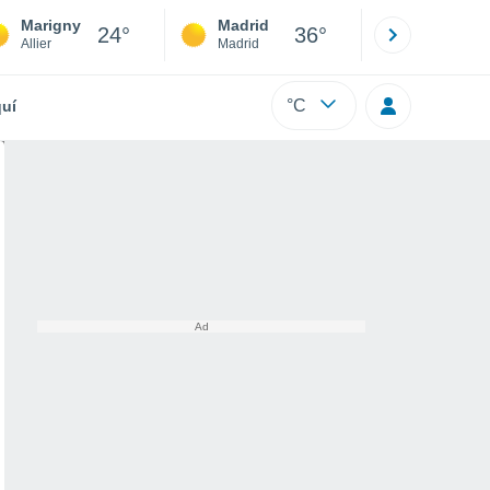
Marigny
Madrid
Barcelona
24°
36°
Allier
Madrid
Barcelona
°C
uí