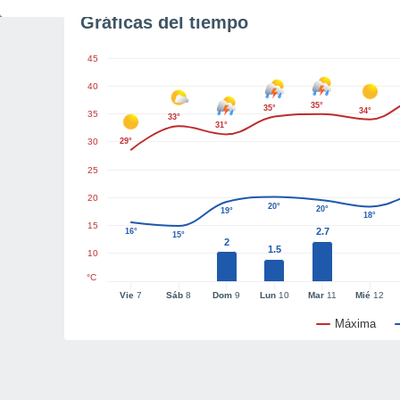
Gráficas del tiempo
45
40
35°
35°
34°
35
33°
31°
30
29°
25
20
20°
20°
19°
18°
15
2.7
16°
15°
2
1.5
10
°C
Vie
7
Sáb
8
Dom
9
Lun
10
Mar
11
Mié
12
Máxima