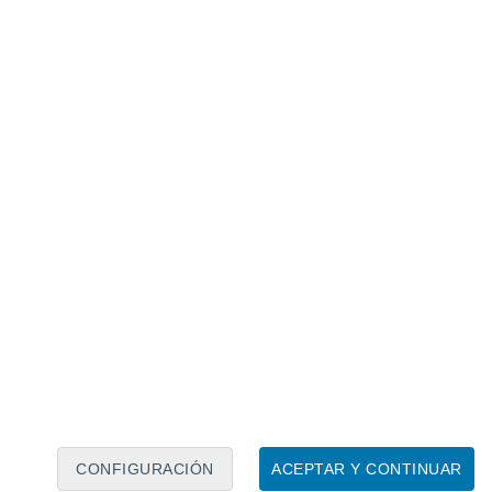
Calendario lunar
Lun
Mar
Mié
Jue
Vie
Sáb
Dom
7
8
9
10
11
12
13
14
15
16
17
18
19
20
CONFIGURACIÓN
ACEPTAR Y CONTINUAR