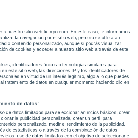
er a nuestro sitio web tiempo.com. En este caso, te informamos
/h
tizar la navegación por el sitio web, pero no se utilizarán
dad o contenido personalizado, aunque sí podrás visualizar
ción de cookies y acceder a nuestro sitio web a través de este
es, identificadores únicos o tecnologías similares para
n este sitio web, las direcciones IP y los identificadores de
rsonales en virtud de un interés legítimo, algo a lo que puedes
e nubosidad
Radar de lluvia
Satélites
Modelos
 al tratamiento de datos en cualquier momento haciendo clic en
miento de datos:
Lunes
Martes
Miércoles
Jueves
uso de datos limitados para seleccionar anuncios básicos, crear
10 Ago
11 Ago
12 Ago
13 Ago
ccionar la publicidad personalizada, crear un perfil para
ontenido personalizado, medir el rendimiento de la publicidad,
vés de estadísticas o a través de la combinación de datos
rvicios, uso de datos limitados con el objetivo de seleccionar el
60%
50%