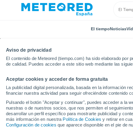
El tiempo
Noticias
Ví
Aviso de privacidad
El contenido de Meteored (tiempo.com) ha sido elaborado por pr
de calidad. Puedes acceder a este sitio web mediante las sigui
Aceptar cookies y acceder de forma gratuita
Inicio
Francia
Auvernia-Ródano-Alpes
Allier
La publicidad digital personalizada, basada en la información r
financiar nuestra actividad para seguir ofreciéndote contenido c
El Tiempo en Marigny (A
Pulsando el botón "Aceptar y continuar", puedes acceder a la w
nuestras o de nuestros socios, que nos permiten el seguimiento
20:04
Viernes
desarrollar un perfil específico para mostrarte publicidad y co
más información en nuestra
Política de Cookies
y retirar en cu
Configuración de cookies
que aparece disponible en el pie de n
Nubes y claros