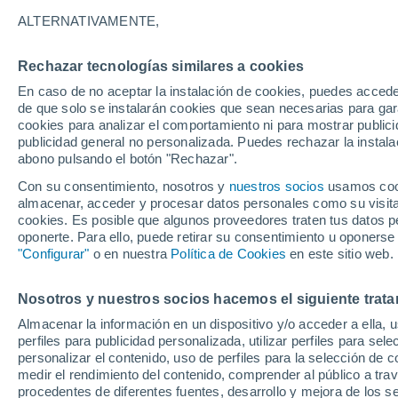
26°
ALTERNATIVAMENTE,
Rechazar tecnologías similares a cookies
Noreste
En caso de no aceptar la instalación de cookies, puedes acced
Sensación de 26°
12
-
25 km
de que solo se instalarán cookies que sean necesarias para garan
cookies para analizar el comportamiento ni para mostrar publici
publicidad general no personalizada. Puedes rechazar la instala
abono pulsando el botón "Rechazar".
Tormentas fuertes
Esta tarde las tormentas dejarán fenómenos
Con su consentimiento, nosotros y
nuestros socios
usamos cooki
adversos en 6 comunidades
almacenar, acceder y procesar datos personales como su visita e
cookies. Es posible que algunos proveedores traten tus datos pe
El Tiempo 1 - 7 días
Por horas
Actualidad
Mapa d
oponerte. Para ello, puede retirar su consentimiento u oponerse
"Configurar"
o en nuestra
Política de Cookies
en este sitio web.
Nosotros y nuestros socios hacemos el siguiente trata
Mañana
Domingo
Hoy
Almacenar la información en un dispositivo y/o acceder a ella, 
8 Ago
9 Ago
7 Ago
perfiles para publicidad personalizada, utilizar perfiles para sele
personalizar el contenido, uso de perfiles para la selección de c
medir el rendimiento del contenido, comprender al público a tra
procedentes de diferentes fuentes, desarrollo y mejora de los se
70%