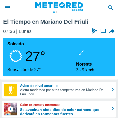
El Tiempo en Mariano Del Friuli
privacidad
07:36
Lunes
...
o de
tiempo.com)
borado por
Soleado
es para
27°
ue la
 que se
e calidad.
Noreste
eder a este
Sensación de 27°
3
9 km/h
ediante las
opciones:
Aviso de nivel amarillo
ookies y
Alerta moderada por altas temperaturas en Mariano Del
e forma
Friuli hoy
d digital
Calor extremo y tormentas
ada, basada
Se avecinan siete días de calor extremo que
derivará en tormentas fuertes
mación