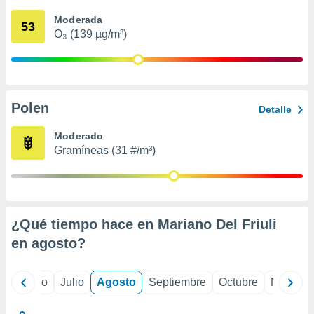
 seleccionar
o.
Moderada
53
O₃ (139 µg/m³)
calización
precisa e
ión mediante
, publicidad
Polen
Detalle
dos,
 publicidad
Moderado
,
Gramíneas (31 #/m³)
ón de
 desarrollo
s.
tros 1199
ios
¿Qué tiempo hace en Mariano Del Friuli
en
agosto
?
yo
Junio
Julio
Agosto
Septiembre
Octubre
Noviemb