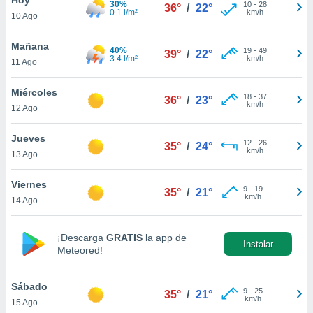
30%
10
-
28
36°
/
22°
0.1 l/m²
km/h
10 Ago
do en
 mismo.
sultar más
Mañana
40%
19
-
49
39°
/
22°
 en nuestra
3.4 l/m²
km/h
11 Ago
 Cookies
y
ualquier
Miércoles
18
-
37
36°
/
23°
km/h
12 Ago
ento
 botón
ación de
Jueves
12
-
26
35°
/
24°
kies
km/h
13 Ago
 disponible
e nuestra
Viernes
9
-
19
.
35°
/
21°
km/h
14 Ago
IVAMENTE,
¡Descarga
GRATIS
la app de
Instalar
Meteored!
as
 a cookies
Sábado
 no aceptar
9
-
25
35°
/
21°
km/h
15 Ago
ón de