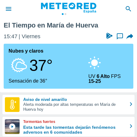
El Tiempo en María de Huerva
privacidad
15:47
Viernes
...
o de
tiempo.com)
borado por
Nubes y claros
es para
37°
ue la
 que se
e calidad.
UV
6 Alto
FPS
eder a este
Sensación de 36°
15-25
ediante las
opciones:
Aviso de nivel amarillo
ookies y
Alerta moderada por altas temperaturas en María de
e forma
Huerva hoy
d digital
Tormentas fuertes
ada, basada
Esta tarde las tormentas dejarán fenómenos
adversos en 6 comunidades
mación