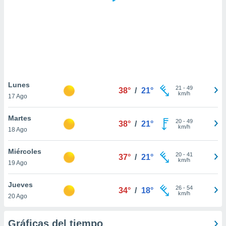
 botón
.
nto,
cios
kies,
ores únicos
Lunes
21
-
49
as similares
38°
/
21°
km/h
17 Ago
nar,
rocesar
Martes
onales como
20
-
49
38°
/
21°
km/h
 este sitio
18 Ago
recciones IP
ficadores de
Miércoles
20
-
41
37°
/
21°
 posible
km/h
19 Ago
s
 traten tus
Jueves
nales en
26
-
54
34°
/
18°
km/h
 interés
20 Ago
go a lo que
nerte. Para
Gráficas del tiempo
retirar su