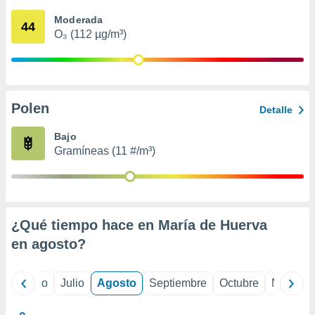
 seleccionar
o.
Moderada
44
O₃ (112 µg/m³)
calización
precisa e
ión mediante
, publicidad
Polen
Detalle
dos,
 publicidad
Bajo
,
Gramíneas (11 #/m³)
ón de
 desarrollo
s.
tros 1199
ios
¿Qué tiempo hace en María de Huerva
en
agosto
?
yo
Junio
Julio
Agosto
Septiembre
Octubre
Noviemb