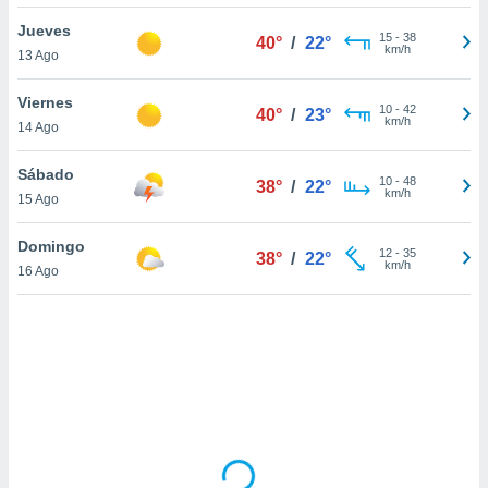
uedes
uestro sitio
Jueves
15
-
38
40°
/
22°
.com. En
km/h
13 Ago
te
 de que
Viernes
talarán
10
-
42
40°
/
23°
km/h
14 Ago
e sean
para
a
Sábado
10
-
48
38°
/
22°
por el sitio
km/h
15 Ago
o se
cookies para
Domingo
12
-
35
38°
/
22°
km/h
16 Ago
nto ni para
licidad o
ado, aunque
sualizar
general no
ada. Puedes
 instalación
y acceder a
io web a
ste abono