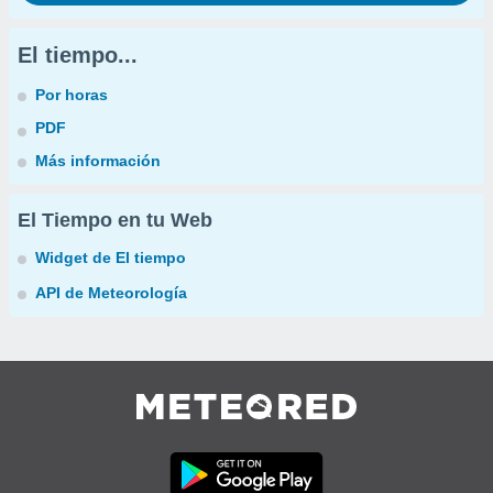
El tiempo...
Por horas
PDF
Más información
El Tiempo en tu Web
Widget de El tiempo
API de Meteorología