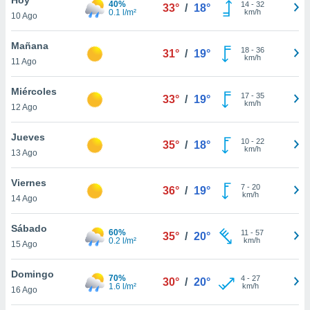
40%
14
-
32
33°
/
18°
0.1 l/m²
km/h
10 Ago
do en
 mismo.
sultar más
Mañana
18
-
36
31°
/
19°
 en nuestra
km/h
11 Ago
 Cookies
y
ualquier
Miércoles
17
-
35
33°
/
19°
km/h
12 Ago
ento
 botón
ación de
Jueves
10
-
22
35°
/
18°
kies
km/h
13 Ago
 disponible
e nuestra
Viernes
7
-
20
.
36°
/
19°
km/h
14 Ago
IVAMENTE,
Sábado
60%
11
-
57
35°
/
20°
0.2 l/m²
km/h
15 Ago
as
 a cookies
Domingo
70%
4
-
27
30°
/
20°
1.6 l/m²
km/h
 no aceptar
16 Ago
ón de