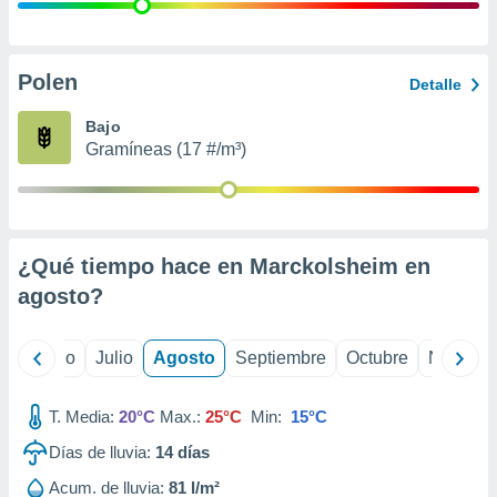
 seleccionar
o.
calización
precisa e
Polen
Detalle
ión mediante
Bajo
, publicidad
Gramíneas (17 #/m³)
dos,
 publicidad
,
ón de
¿Qué tiempo hace en Marckolsheim en
 desarrollo
s.
agosto
?
tros 1199
ios
yo
Junio
Julio
Agosto
Septiembre
Octubre
Noviemb
T. Media:
20°C
Max.:
25°C
Min:
15°C
Días de lluvia:
14
días
Acum. de lluvia:
81 l/m²