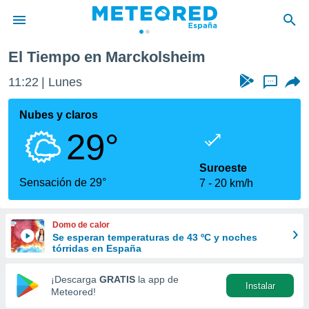
El Tiempo en Marckolsheim
privacidad
11:22
Lunes
...
o de
tiempo.com)
borado por
Nubes y claros
es para
29°
ue la
 que se
e calidad.
Suroeste
eder a este
Sensación de 29°
7
20 km/h
ediante las
opciones:
Domo de calor
ookies y
Se esperan temperaturas de 43 ºC y noches
e forma
tórridas en España
d digital
¡Descarga
GRATIS
la app de
Instalar
ada, basada
Meteored!
mación