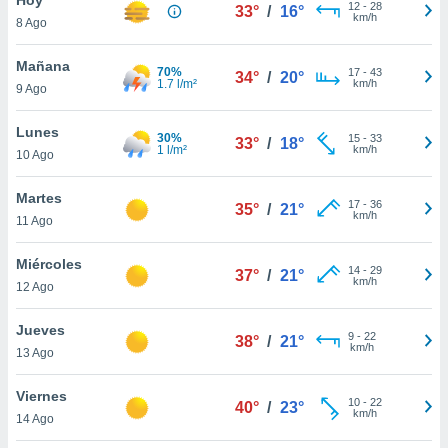
12
-
28
33°
/
16°
km/h
8 Ago
do en
 mismo.
sultar más
Mañana
70%
17
-
43
34°
/
20°
 en nuestra
1.7 l/m²
km/h
9 Ago
 Cookies
y
ualquier
Lunes
30%
15
-
33
33°
/
18°
1 l/m²
km/h
10 Ago
ento
 botón
ación de
Martes
17
-
36
35°
/
21°
kies
km/h
11 Ago
 disponible
e nuestra
Miércoles
14
-
29
.
37°
/
21°
km/h
12 Ago
IVAMENTE,
Jueves
9
-
22
38°
/
21°
km/h
13 Ago
as
 a cookies
Viernes
10
-
22
40°
/
23°
km/h
 no aceptar
14 Ago
ón de