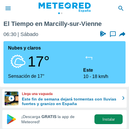
lly-sur-Vienne
El Tiempo en Marcilly-sur-Vienne
privacidad
06:30
Sábado
...
o de
tiempo.com)
borado por
Nubes y claros
es para
17°
ue la
 que se
e calidad.
Este
eder a este
Sensación de 17°
10
18 km/h
ediante las
opciones:
Llega una vaguada
ookies y
Este fin de semana dejará tormentas con lluvias
e forma
fuertes y granizo en España
d digital
¡Descarga
GRATIS
la app de
Instalar
ada, basada
Meteored!
mación