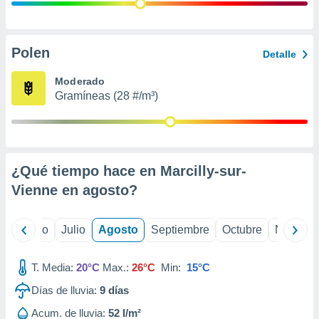
 seleccionar
o.
calización
precisa e
Polen
Detalle
ión mediante
Moderado
, publicidad
Gramíneas (28 #/m³)
dos,
 publicidad
,
ón de
¿Qué tiempo hace en Marcilly-sur-
 desarrollo
s.
Vienne en
agosto
?
tros 1199
ios
yo
Junio
Julio
Agosto
Septiembre
Octubre
Noviemb
T. Media:
20°C
Max.:
26°C
Min:
15°C
Días de lluvia:
9
días
Acum. de lluvia:
52 l/m²