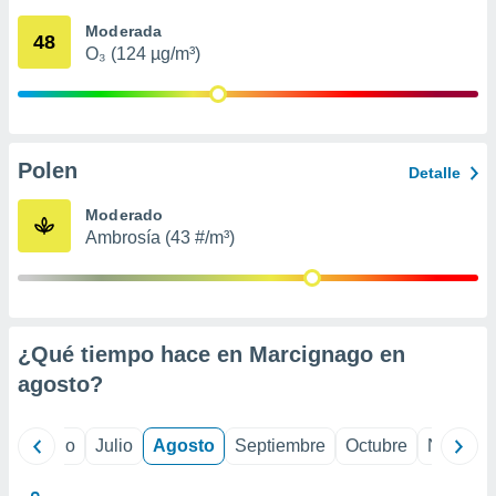
 seleccionar
o.
Moderada
48
O₃ (124 µg/m³)
calización
precisa e
ión mediante
, publicidad
Polen
Detalle
dos,
 publicidad
Moderado
,
Ambrosía (43 #/m³)
ón de
 desarrollo
s.
tros 1199
ios
¿Qué tiempo hace en Marcignago en
agosto
?
yo
Junio
Julio
Agosto
Septiembre
Octubre
Noviemb