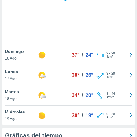
 botón
.
nto,
cios
kies,
ores únicos
Domingo
9
-
29
as similares
37°
/
24°
km/h
16 Ago
nar,
rocesar
Lunes
onales como
9
-
29
38°
/
26°
km/h
 este sitio
17 Ago
recciones IP
ficadores de
Martes
8
-
44
34°
/
20°
 posible
km/h
18 Ago
s
 traten tus
Miércoles
nales en
9
-
28
30°
/
19°
km/h
 interés
19 Ago
go a lo que
nerte. Para
Gráficas del tiempo
retirar su