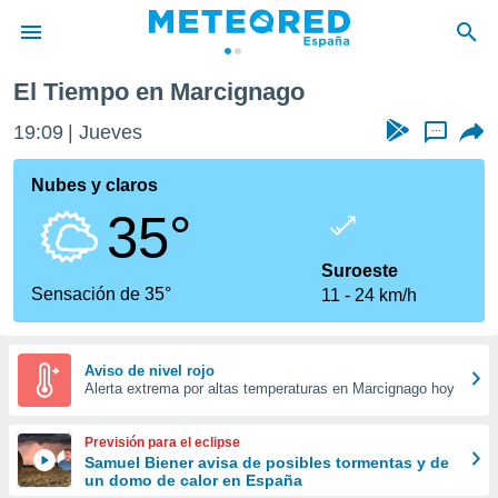
El Tiempo en Marcignago
privacidad
19:09
Jueves
...
o de
tiempo.com)
borado por
Nubes y claros
es para
35°
ue la
 que se
e calidad.
Suroeste
eder a este
Sensación de 35°
11
24 km/h
ediante las
opciones:
ookies y
Aviso de nivel rojo
Alerta extrema por altas temperaturas en Marcignago hoy
e forma
d digital
Previsión para el eclipse
ada, basada
Samuel Biener avisa de posibles tormentas y de
un domo de calor en España
mación