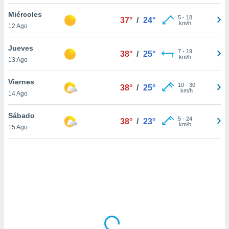
uedes
uestro sitio
Miércoles
5
-
18
37°
/
24°
.com. En
km/h
12 Ago
te
 de que
Jueves
talarán
7
-
19
38°
/
25°
km/h
13 Ago
e sean
para
a
Viernes
10
-
30
38°
/
25°
por el sitio
km/h
14 Ago
o se
cookies para
Sábado
5
-
24
38°
/
23°
km/h
15 Ago
nto ni para
licidad o
ado, aunque
sualizar
general no
ada. Puedes
 instalación
y acceder a
io web a
ste abono