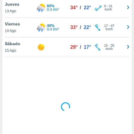
uedes
Jueves
60%
9
-
31
34°
/
22°
uestro sitio
0.4 l/m²
km/h
13 Ago
.com. En
te
Viernes
 de que
40%
17
-
47
33°
/
22°
0.4 l/m²
km/h
talarán
14 Ago
e sean
para
Sábado
15
-
35
29°
/
17°
a
km/h
15 Ago
por el sitio
o se
cookies para
nto ni para
licidad o
ado, aunque
sualizar
general no
ada. Puedes
 instalación
y acceder a
io web a
ste abono