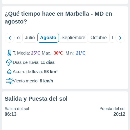
 seleccionar
o.
¿Qué tiempo hace en Marbella - MD en
calización
precisa e
agosto
?
ión mediante
, publicidad
yo
Junio
Julio
Agosto
Septiembre
Octubre
Noviemb
dos,
T. Media:
25°C
Max.:
30°C
Min:
21°C
 publicidad
,
Días de lluvia:
11
días
ón de
 desarrollo
Acum. de lluvia:
93 l/m²
s.
Viento medio:
8 km/h
tros 1199
ios
Salida y Puesta del sol
Salida del sol
Puesta del sol
06:13
20:12