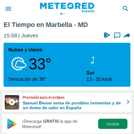
El Tiempo en Marbella - MD
privacidad
15:58
Jueves
...
o de
tiempo.com)
borado por
Nubes y claros
es para
33°
ue la
 que se
e calidad.
Sur
eder a este
Sensación de 36°
13
30 km/h
ediante las
opciones:
Previsión para el eclipse
ookies y
Samuel Biener avisa de posibles tormentas y de
e forma
un domo de calor en España
d digital
¡Descarga
GRATIS
la app de
Instalar
ada, basada
Meteored!
mación