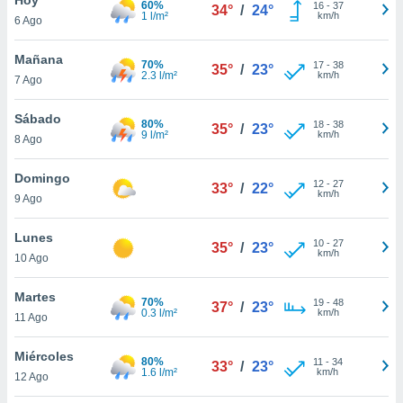
60%
16
-
37
34°
/
24°
1 l/m²
km/h
6 Ago
do en
 mismo.
sultar más
Mañana
70%
17
-
38
35°
/
23°
 en nuestra
2.3 l/m²
km/h
7 Ago
 Cookies
y
ualquier
Sábado
80%
18
-
38
35°
/
23°
9 l/m²
km/h
8 Ago
ento
 botón
ación de
Domingo
12
-
27
33°
/
22°
kies
km/h
9 Ago
 disponible
e nuestra
Lunes
10
-
27
.
35°
/
23°
km/h
10 Ago
IVAMENTE,
Martes
70%
19
-
48
37°
/
23°
0.3 l/m²
km/h
11 Ago
as
 a cookies
Miércoles
80%
11
-
34
33°
/
23°
1.6 l/m²
km/h
 no aceptar
12 Ago
ón de