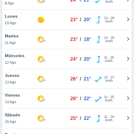
km/h
9 Ago
do en
 mismo.
Lunes
13
-
26
sultar más
23°
/
20°
km/h
10 Ago
 en nuestra
 Cookies
y
Martes
ualquier
13
-
26
23°
/
18°
km/h
11 Ago
ento
 botón
Miércoles
11
-
25
24°
/
20°
ación de
km/h
12 Ago
kies
 disponible
Jueves
e nuestra
12
-
27
26°
/
21°
km/h
.
13 Ago
IVAMENTE,
Viernes
11
-
25
26°
/
22°
km/h
14 Ago
as
Sábado
 a cookies
11
-
24
25°
/
22°
km/h
15 Ago
 no aceptar
ón de