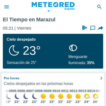
ul
El Tiempo en Marazul
privacidad
05:21
Viernes
...
o de
tiempo.com)
borado por
Cielo despejado
es para
23°
ue la
 que se
e calidad.
Menguante
eder a este
Sensación de 25°
Iluminada:
35%
ediante las
opciones:
Por horas
ookies y
e forma
Cielos despejados en las próximas horas
:00
04:00
05:00
06:00
07:00
08:00
09:00
10:00
11:00
12:00
13:00
14:00
15:
d digital
ada, basada
3°
23°
23°
23°
23°
23°
23°
23°
23°
23°
24°
24°
24
mación