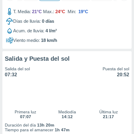
 seleccionar
o.
T. Media:
21°C
Max.:
24°C
Min:
19°C
calización
Días de lluvia:
0
días
precisa e
ión mediante
Acum. de lluvia:
4 l/m²
, publicidad
Viento medio:
18 km/h
dos,
 publicidad
Salida y Puesta del sol
,
ón de
Salida del sol
Puesta del sol
 desarrollo
07:32
20:52
s.
tros 1199
ios
Primera luz
Mediodía
Última luz
07:07
14:12
21:17
Duración del día
13h 20m
Tiempo para el amanecer
1h 47m