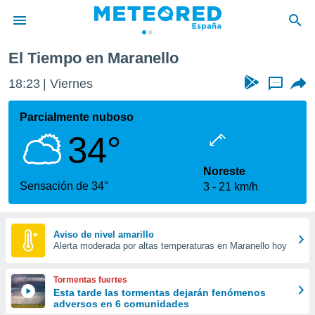
El Tiempo en Maranello
privacidad
18:23
Viernes
...
o de
tiempo.com)
borado por
Parcialmente nuboso
es para
34°
ue la
 que se
e calidad.
Noreste
eder a este
Sensación de 34°
3
21 km/h
ediante las
opciones:
ookies y
Aviso de nivel amarillo
Alerta moderada por altas temperaturas en Maranello hoy
e forma
d digital
Tormentas fuertes
ada, basada
Esta tarde las tormentas dejarán fenómenos
adversos en 6 comunidades
mación