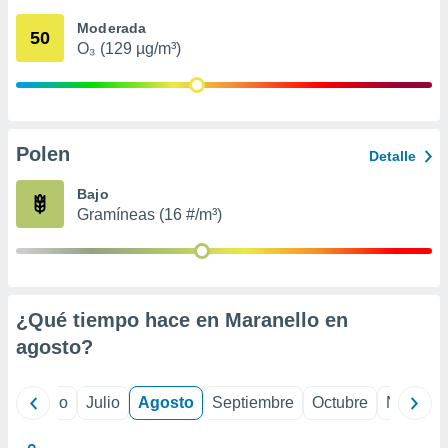
 seleccionar
o.
Moderada
50
O₃ (129 µg/m³)
calización
precisa e
ión mediante
, publicidad
Polen
Detalle
dos,
 publicidad
Bajo
,
Gramíneas (16 #/m³)
ón de
 desarrollo
s.
tros 1199
ios
¿Qué tiempo hace en Maranello en
agosto
?
yo
Junio
Julio
Agosto
Septiembre
Octubre
Noviemb