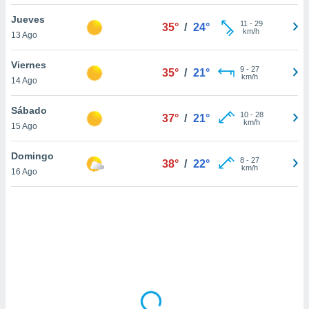
uedes
uestro sitio
Jueves
11
-
29
35°
/
24°
.com. En
km/h
13 Ago
te
 de que
Viernes
talarán
9
-
27
35°
/
21°
km/h
14 Ago
e sean
para
a
Sábado
10
-
28
37°
/
21°
por el sitio
km/h
15 Ago
o se
cookies para
Domingo
8
-
27
38°
/
22°
km/h
16 Ago
nto ni para
licidad o
ado, aunque
sualizar
general no
ada. Puedes
 instalación
y acceder a
io web a
ste abono