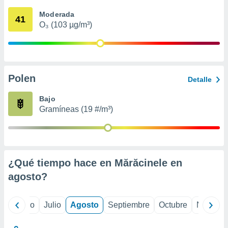
 seleccionar
o.
Moderada
41
O₃ (103 µg/m³)
calización
precisa e
ión mediante
, publicidad
Polen
Detalle
dos,
 publicidad
Bajo
,
Gramíneas (19 #/m³)
ón de
 desarrollo
s.
tros 1199
ios
¿Qué tiempo hace en Mărăcinele en
agosto
?
yo
Junio
Julio
Agosto
Septiembre
Octubre
Noviemb