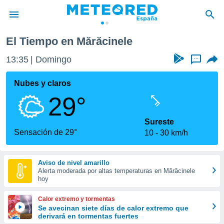
El Tiempo en Mărăcinele
privacidad
13:35
Domingo
...
o de
tiempo.com)
borado por
Nubes y claros
es para
29°
ue la
 que se
e calidad.
Sureste
eder a este
Sensación de 29°
10
30 km/h
ediante las
opciones:
Aviso de nivel amarillo
ookies y
Alerta moderada por altas temperaturas en Mărăcinele
e forma
hoy
d digital
Calor extremo y tormentas
ada, basada
Se avecinan siete días de calor extremo que
derivará en tormentas fuertes
mación