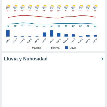
ento u
31°
32°
33°
33°
32°
31°
31°
32°
33°
32°
31°
30°
30°
 de datos
er momento
ic en
o en
25°
24°
24°
24°
24°
24°
24°
24°
24°
24°
23°
24°
24°
 Cookies
en
16
10
17
eb.
9
15
18
11
12
13
19
20
14
8
Dom
Sáb
Dom
Lun
Mar
Lun
Sáb
Mar
Mié
Jue
Mié
Jue
Vie
Máxima
Mínima
Lluvia
y
socios
Lluvia y Nubosidad
el
to de
la
 en un
 y/o acceder
 de datos
ara
 anuncios
ar perfiles