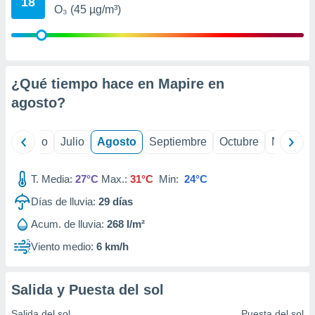
18
 seleccionar
O₃ (45 µg/m³)
o.
calización
precisa e
ión mediante
¿Qué tiempo hace en Mapire en
, publicidad
agosto
?
dos,
 publicidad
yo
Junio
Julio
Agosto
Septiembre
Octubre
Noviemb
,
ón de
 desarrollo
T. Media:
27°C
Max.:
31°C
Min:
24°C
s.
Días de lluvia:
29
días
tros 1199
ios
Acum. de lluvia:
268 l/m²
Viento medio:
6 km/h
Salida y Puesta del sol
Salida del sol
Puesta del sol