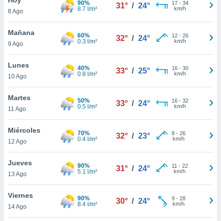
90%
17
-
34
31°
/
24°
8.7 l/m²
km/h
8 Ago
do en
 mismo.
sultar más
Mañana
60%
12
-
26
32°
/
24°
 en nuestra
0.3 l/m²
km/h
9 Ago
 Cookies
y
ualquier
Lunes
40%
16
-
30
33°
/
25°
0.8 l/m²
km/h
10 Ago
ento
 botón
ación de
Martes
50%
16
-
32
33°
/
24°
kies
0.5 l/m²
km/h
11 Ago
 disponible
e nuestra
Miércoles
70%
8
-
26
.
32°
/
23°
0.4 l/m²
km/h
12 Ago
IVAMENTE,
Jueves
90%
11
-
22
31°
/
24°
5.1 l/m²
km/h
13 Ago
as
 a cookies
Viernes
90%
9
-
28
30°
/
24°
8.4 l/m²
km/h
 no aceptar
14 Ago
ón de