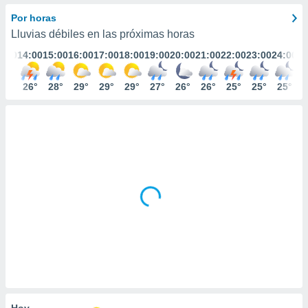
ediante
ecnologías
Por horas
nos permite
Lluvias débiles en las próximas horas
estra
3:00
14:00
15:00
16:00
17:00
18:00
19:00
20:00
21:00
22:00
23:00
24:00
ara seguir
e contenido
stándares
29°
26°
28°
29°
29°
29°
27°
26°
26°
25°
25°
25°
ACEPTAR
sin coste.
Y
CONTINUAR
 botón
continuar",
der a la
CONFIGURACIÓN
ndo la
 de todas
, ya sean
de nuestros
 nos
 y análisis
tamiento en
b, así como
un perfil
para
ublicidad y
Hoy