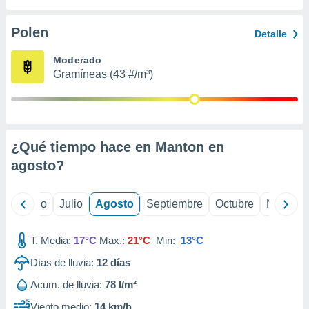
 seleccionar
o.
Polen
Detalle
calización
precisa e
Moderado
ión mediante
Gramíneas (43 #/m³)
, publicidad
dos,
 publicidad
,
¿Qué tiempo hace en Manton en
ón de
agosto
?
 desarrollo
s.
tros 1199
yo
Junio
Julio
Agosto
Septiembre
Octubre
Noviemb
ios
T. Media:
17°C
Max.:
21°C
Min:
13°C
Días de lluvia:
12
días
Acum. de lluvia:
78 l/m²
Viento medio:
14 km/h