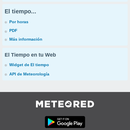
El tiempo...
Por horas
PDF
Más información
El Tiempo en tu Web
Widget de El tiempo
API de Meteorología