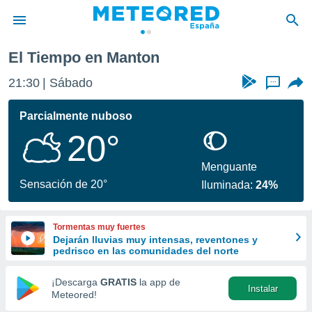
El Tiempo en Manton
privacidad
21:30
Sábado
...
o de
tiempo.com)
borado por
Parcialmente nuboso
es para
20°
ue la
 que se
e calidad.
Menguante
eder a este
Sensación de 20°
Iluminada:
24%
ediante las
opciones:
Tormentas muy fuertes
ookies y
Dejarán lluvias muy intensas, reventones y
e forma
pedrisco en las comunidades del norte
d digital
¡Descarga
GRATIS
la app de
Instalar
ada, basada
Meteored!
mación