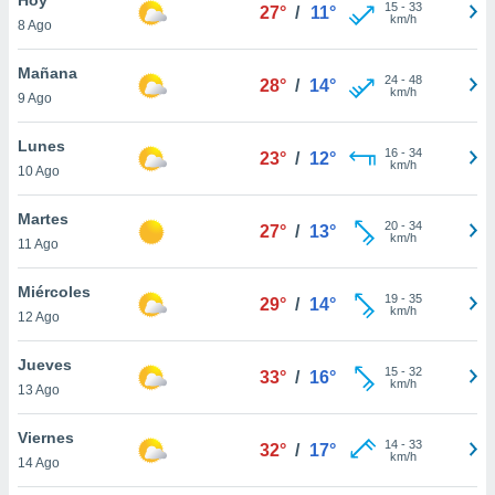
15
-
33
27°
/
11°
km/h
8 Ago
do en
 mismo.
sultar más
Mañana
24
-
48
28°
/
14°
 en nuestra
km/h
9 Ago
 Cookies
y
ualquier
Lunes
16
-
34
23°
/
12°
km/h
10 Ago
ento
 botón
ación de
Martes
20
-
34
27°
/
13°
kies
km/h
11 Ago
 disponible
e nuestra
Miércoles
19
-
35
.
29°
/
14°
km/h
12 Ago
IVAMENTE,
Jueves
15
-
32
33°
/
16°
km/h
13 Ago
as
 a cookies
Viernes
14
-
33
32°
/
17°
km/h
 no aceptar
14 Ago
ón de