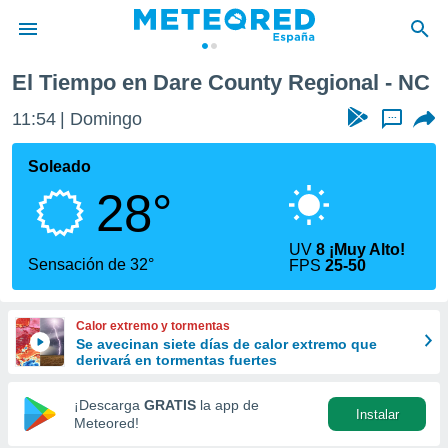
onal
El Tiempo en Dare County Regional - NC
privacidad
11:54
Domingo
...
o de
tiempo.com)
borado por
Soleado
es para
28°
ue la
 que se
e calidad.
UV
8 ¡Muy Alto!
eder a este
Sensación de 32°
FPS
25-50
ediante las
opciones:
Calor extremo y tormentas
ookies y
Se avecinan siete días de calor extremo que
e forma
derivará en tormentas fuertes
d digital
¡Descarga
GRATIS
la app de
Instalar
ada, basada
Meteored!
mación