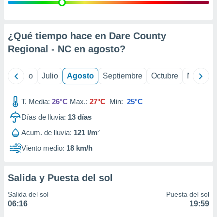
 seleccionar
o.
calización
precisa e
¿Qué tiempo hace en Dare County
ión mediante
Regional - NC en
agosto
?
, publicidad
yo
Junio
Julio
Agosto
Septiembre
Octubre
Noviemb
dos,
 publicidad
,
T. Media:
26°C
Max.:
27°C
Min:
25°C
ón de
Días de lluvia:
13
días
 desarrollo
s.
Acum. de lluvia:
121 l/m²
tros 1199
Viento medio:
18 km/h
ios
Salida y Puesta del sol
Salida del sol
Puesta del sol
06:16
19:59