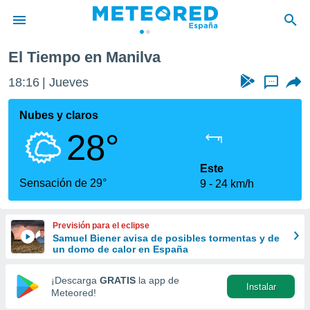
El Tiempo en Manilva
privacidad
18:16
Jueves
...
o de
tiempo.com)
borado por
Nubes y claros
es para
28°
ue la
 que se
e calidad.
Este
eder a este
Sensación de 29°
9
24 km/h
ediante las
opciones:
Previsión para el eclipse
ookies y
Samuel Biener avisa de posibles tormentas y de
e forma
un domo de calor en España
d digital
¡Descarga
GRATIS
la app de
Instalar
ada, basada
Meteored!
mación