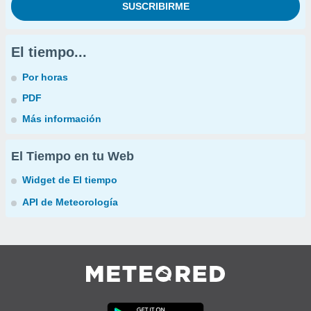
El tiempo...
Por horas
PDF
Más información
El Tiempo en tu Web
Widget de El tiempo
API de Meteorología