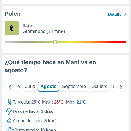
 seleccionar
o.
Polen
Detalle
calización
precisa e
Bajo
ión mediante
Gramíneas (12 #/m³)
, publicidad
dos,
 publicidad
,
¿Qué tiempo hace en Manilva en
ón de
agosto
?
 desarrollo
s.
tros 1199
yo
Junio
Julio
Agosto
Septiembre
Octubre
Noviemb
ios
T. Media:
25°C
Max.:
28°C
Min:
21°C
Días de lluvia:
1
días
Acum. de lluvia:
5 l/m²
Viento medio:
10 km/h