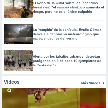
El aviso de la OMM sobre los incendios
forestales: "el cambio climático aumenta el
riesgo, pero no es el único culpable
La 'rompida' de la canícula: Evelio Gómez
desvela el fenómeno meteorológico que
marca el declive del verano
Alerta por los jabalíes urbanos: detectan
patógenos en 9 de cada 10 ejemplares de
la Costa del Sol
Vídeos
Más Vídeos