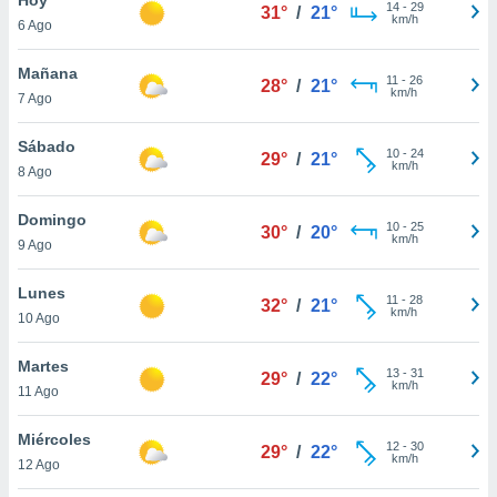
14
-
29
31°
/
21°
km/h
6 Ago
do en
 mismo.
sultar más
Mañana
11
-
26
28°
/
21°
 en nuestra
km/h
7 Ago
 Cookies
y
ualquier
Sábado
10
-
24
29°
/
21°
km/h
8 Ago
ento
 botón
ación de
Domingo
10
-
25
30°
/
20°
kies
km/h
9 Ago
 disponible
e nuestra
Lunes
11
-
28
.
32°
/
21°
km/h
10 Ago
IVAMENTE,
Martes
13
-
31
29°
/
22°
km/h
11 Ago
as
 a cookies
Miércoles
12
-
30
29°
/
22°
km/h
 no aceptar
12 Ago
ón de