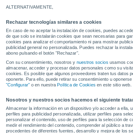
30°
ALTERNATIVAMENTE,
Rechazar tecnologías similares a cookies
UV
6 Alto
En caso de no aceptar la instalación de cookies, puedes acced
Sensación de 29°
FPS
15-25
de que solo se instalarán cookies que sean necesarias para garan
cookies para analizar el comportamiento ni para mostrar publici
publicidad general no personalizada. Puedes rechazar la instala
abono pulsando el botón "Rechazar".
Tormentas muy fuertes
Dejarán lluvias muy intensas, reventones y
Con su consentimiento, nosotros y
nuestros socios
usamos cooki
pedrisco en las comunidades del norte
almacenar, acceder y procesar datos personales como su visita e
cookies. Es posible que algunos proveedores traten tus datos pe
El Tiempo 1 - 7 días
Por horas
Actualidad
Mapa de
oponerte. Para ello, puede retirar su consentimiento u oponerse
"Configurar"
o en nuestra
Política de Cookies
en este sitio web.
Nosotros y nuestros socios hacemos el siguiente trata
Mañana
Lunes
Hoy
Almacenar la información en un dispositivo y/o acceder a ella, 
9 Ago
10 Ago
8 Ago
perfiles para publicidad personalizada, utilizar perfiles para sele
personalizar el contenido, uso de perfiles para la selección de c
medir el rendimiento del contenido, comprender al público a tra
procedentes de diferentes fuentes, desarrollo y mejora de los se