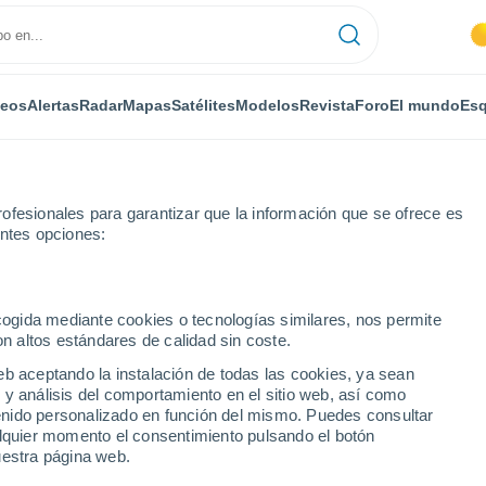
deos
Alertas
Radar
Mapas
Satélites
Modelos
Revista
Foro
El mundo
Esq
ofesionales para garantizar que la información que se ofrece es
entes opciones:
ecogida mediante cookies o tecnologías similares, nos permite
on altos estándares de calidad sin coste.
 MG
eb aceptando la instalación de todas las cookies, ya sean
 y análisis del comportamiento en el sitio web, así como
...
ntenido personalizado en función del mismo. Puedes consultar
alquier momento el consentimiento pulsando el botón
Por horas
uestra página web.
Cielos despejados en las
próximas horas