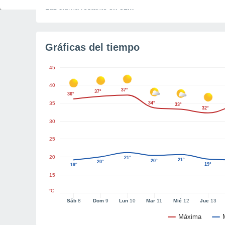
Luz diurna restante
8h 31m
Gráficas del tiempo
45
40
37°
37°
36°
35
34°
33°
32°
30
25
20
21°
21°
20°
20°
19°
19°
15
°C
Sáb
8
Dom
9
Lun
10
Mar
11
Mié
12
Jue
13
Máxima