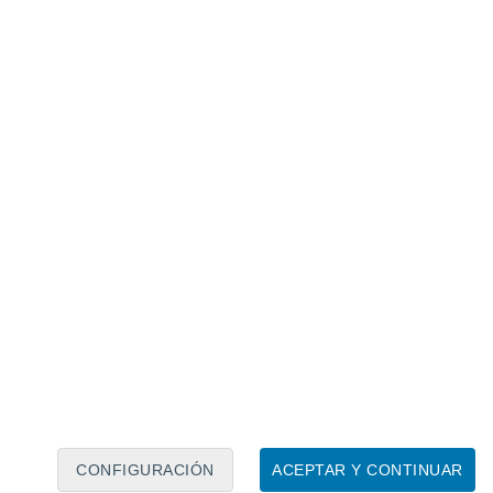
Calendario lunar
Lun
Mar
Mié
Jue
Vie
Sáb
Dom
8
9
10
11
12
13
14
15
16
17
18
19
20
21
CONFIGURACIÓN
ACEPTAR Y CONTINUAR