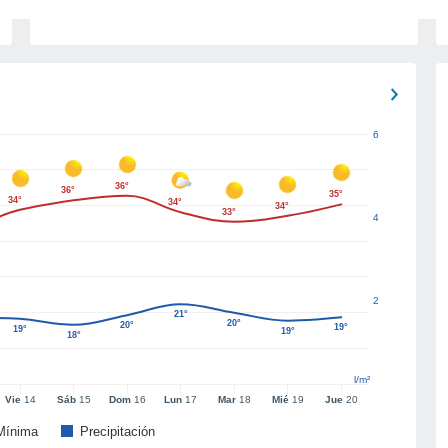
6
36°
36°
35°
34°
34°
34°
33°
4
2
21°
20°
20°
19°
19°
19°
18°
l/m²
Vie
14
Sáb
15
Dom
16
Lun
17
Mar
18
Mié
19
Jue
20
Mínima
Precipitación