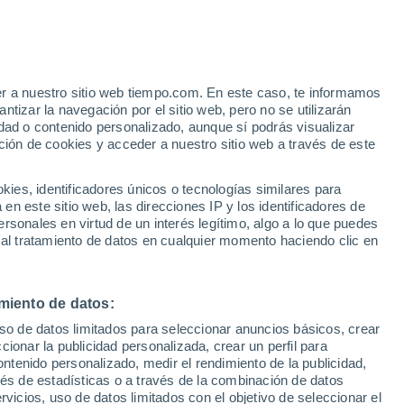
Aviso de nivel naranja
Alerta importante por otros en
Manga hoy
er a nuestro sitio web tiempo.com. En este caso, te informamos
tizar la navegación por el sitio web, pero no se utilizarán
dad o contenido personalizado, aunque sí podrás visualizar
ción de cookies y acceder a nuestro sitio web a través de este
es, identificadores únicos o tecnologías similares para
n este sitio web, las direcciones IP y los identificadores de
rsonales en virtud de un interés legítimo, algo a lo que puedes
 temperatura
Radar de lluvia
Satélites
Modelos
 al tratamiento de datos en cualquier momento haciendo clic en
miento de datos:
Martes
Miércoles
Jueves
Viernes
uso de datos limitados para seleccionar anuncios básicos, crear
11 Ago
12 Ago
13 Ago
14 Ago
ccionar la publicidad personalizada, crear un perfil para
ontenido personalizado, medir el rendimiento de la publicidad,
vés de estadísticas o a través de la combinación de datos
rvicios, uso de datos limitados con el objetivo de seleccionar el