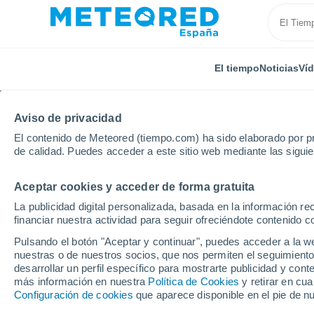
El tiempo
Noticias
Ví
Aviso de privacidad
El contenido de Meteored (tiempo.com) ha sido elaborado por pr
de calidad. Puedes acceder a este sitio web mediante las sigui
Aceptar cookies y acceder de forma gratuita
Inicio
Brasil
Minas Gerais
Manga
La publicidad digital personalizada, basada en la información r
financiar nuestra actividad para seguir ofreciéndote contenido c
El Tiempo en Manga -
Pulsando el botón "Aceptar y continuar", puedes acceder a la w
nuestras o de nuestros socios, que nos permiten el seguimiento
09:38
Sábado
desarrollar un perfil específico para mostrarte publicidad y co
más información en nuestra
Política de Cookies
y retirar en cu
Configuración de cookies
que aparece disponible en el pie de n
Soleado