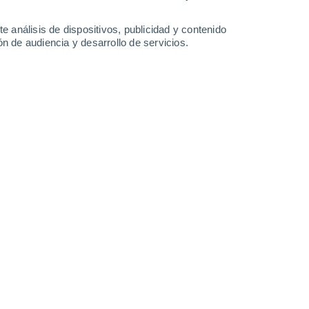
34°
/
20°
33°
/
21°
32°
/
19°
34°
/
19°
e análisis de dispositivos, publicidad y contenido
n de audiencia y desarrollo de servicios.
-
41
km/h
15
-
36
km/h
12
-
30
km/h
10
-
25
km/h
gosto
Norte
6 Alto
4
-
17 km/h
FPS:
15-25
Norte
8 ¡Muy Alto!
6
-
20 km/h
FPS:
25-50
Norte
9 ¡Muy Alto!
6
-
22 km/h
FPS:
25-50
Norte
8 ¡Muy Alto!
3
-
21 km/h
FPS:
25-50